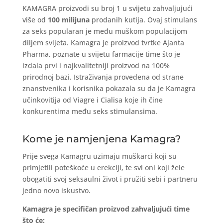
KAMAGRA proizvodi su broj 1 u svijetu zahvaljujući
više od
100 milijuna
prodanih kutija. Ovaj stimulans
za seks popularan je među muškom populacijom
diljem svijeta. Kamagra je proizvod tvrtke Ajanta
Pharma, poznate u svijetu farmacije time što je
izdala prvi i najkvalitetniji proizvod na 100%
prirodnoj bazi. Istraživanja provedena od strane
znanstvenika i korisnika pokazala su da je Kamagra
učinkovitija od Viagre i Cialisa koje ih čine
konkurentima među seks stimulansima.
Kome je namjenjena Kamagra?
Prije svega Kamagru uzimaju muškarci koji su
primjetili poteškoće u erekciji, te svi oni koji žele
obogatiti svoj seksaulni život i pružiti sebi i partneru
jedno novo iskustvo.
Kamagra je specifičan proizvod zahvaljujući time
što će: