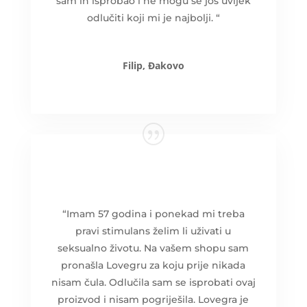
sam ih isprobao i ne mogu se još uvijek
odlučiti koji mi je najbolji. “
Filip, Đakovo
“Imam 57 godina i ponekad mi treba
pravi stimulans želim li uživati u
seksualno životu. Na vašem shopu sam
pronašla Lovegru za koju prije nikada
nisam čula. Odlučila sam se isprobati ovaj
proizvod i nisam pogriješila. Lovegra je