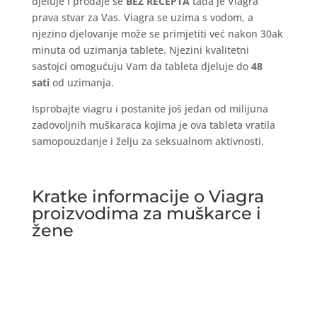
djeluje i prodaje se
BEZ RECEPTA
tada je Viagra
prava stvar za Vas. Viagra se uzima s vodom, a
njezino djelovanje može se primjetiti već nakon 30ak
minuta od uzimanja tablete. Njezini kvalitetni
sastojci omogućuju Vam da tableta djeluje do
48
sati
od uzimanja.
Isprobajte viagru i postanite još jedan od milijuna
zadovoljnih muškaraca kojima je ova tableta vratila
samopouzdanje i želju za seksualnom aktivnosti.
Kratke informacije o Viagra
proizvodima za muškarce i
žene