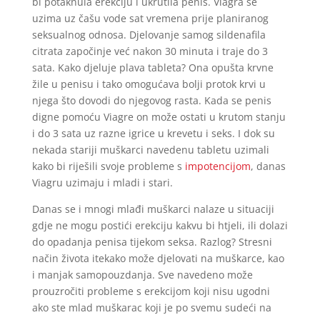
bi potaknula erekciju i ukrutila penis. Viagra se
uzima uz čašu vode sat vremena prije planiranog
seksualnog odnosa. Djelovanje samog sildenafila
citrata započinje već nakon 30 minuta i traje do 3
sata. Kako djeluje plava tableta? Ona opušta krvne
žile u penisu i tako omogućava bolji protok krvi u
njega što dovodi do njegovog rasta. Kada se penis
digne pomoću Viagre on može ostati u krutom stanju
i do 3 sata uz razne igrice u krevetu i seks. I dok su
nekada stariji muškarci navedenu tabletu uzimali
kako bi riješili svoje probleme s
impotencijom
, danas
Viagru uzimaju i mladi i stari.
Danas se i mnogi mlađi muškarci nalaze u situaciji
gdje ne mogu postići erekciju kakvu bi htjeli, ili dolazi
do opadanja penisa tijekom seksa. Razlog? Stresni
način života itekako može djelovati na muškarce, kao
i manjak samopouzdanja. Sve navedeno može
prouzročiti probleme s erekcijom koji nisu ugodni
ako ste mlad muškarac koji je po svemu sudeći na