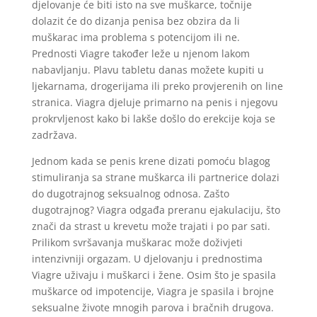
djelovanje će biti isto na sve muškarce, točnije
dolazit će do dizanja penisa bez obzira da li
muškarac ima problema s potencijom ili ne.
Prednosti Viagre također leže u njenom lakom
nabavljanju. Plavu tabletu danas možete kupiti u
ljekarnama, drogerijama ili preko provjerenih on line
stranica. Viagra djeluje primarno na penis i njegovu
prokrvljenost kako bi lakše došlo do erekcije koja se
zadržava.
Jednom kada se penis krene dizati pomoću blagog
stimuliranja sa strane muškarca ili partnerice dolazi
do dugotrajnog seksualnog odnosa. Zašto
dugotrajnog? Viagra odgađa preranu ejakulaciju, što
znači da strast u krevetu može trajati i po par sati.
Prilikom svršavanja muškarac može doživjeti
intenzivniji orgazam. U djelovanju i prednostima
Viagre uživaju i muškarci i žene. Osim što je spasila
muškarce od impotencije, Viagra je spasila i brojne
seksualne živote mnogih parova i bračnih drugova.