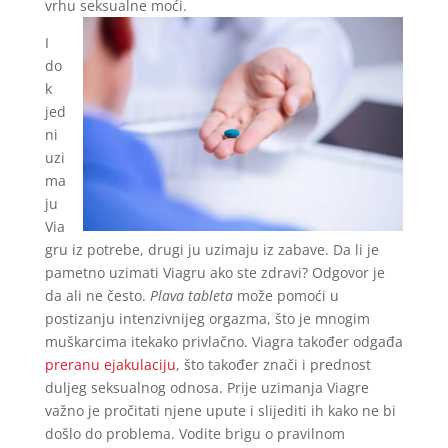
vrhu seksualne moći.
I
do
k
jed
ni
uzi
ma
ju
Via
gru iz potrebe, drugi ju uzimaju iz zabave. Da li je
pametno uzimati Viagru ako ste zdravi? Odgovor je
da ali ne često.
Plava tableta
može pomoći u
postizanju intenzivnijeg orgazma, što je mnogim
muškarcima itekako privlačno. Viagra također odgađa
preranu ejakulaciju
, što također znači i prednost
duljeg seksualnog odnosa. Prije uzimanja Viagre
važno je pročitati njene upute i slijediti ih kako ne bi
došlo do problema. Vodite brigu o pravilnom