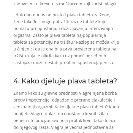
zadovoljne u krevetu s muškarcem koji koristi Viagru.
I dok dan danas ne postoji plava tableta za žene,
žene također mogu potražiti razne tablete koje
pomažu pri opuštanju i doživljavanju intenzivnijih
orgazma. Zašto je plava tableta najpopularnija
tableta za potenciju na tržištu? Razlog se možda krije
u činjenici da je ona bila prva provjerena tableta na
tržištu koja je otkrila kako uz pomoć određenih
sastojaka može nestati problem spuštenog penisa.
4. Kako djeluje plava tableta?
Znamo kako su glavne prednosti Viagre njena borba
protiv impotencije, odgađanje prerane ejakulacije i
senzualniji orgazmi. Kako djeluje plava tableta? Kada
popijete Viagru dolazi do opuštanja krvnih žila u
penisu i to omogućava bolji protok krvi i tako dolazi
do njegovog rasta. Viagra je veoma jednostavna za