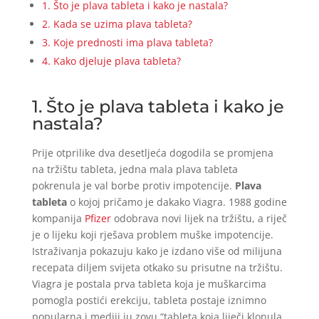
1. Što je plava tableta i kako je nastala?
2. Kada se uzima plava tableta?
3. Koje prednosti ima plava tableta?
4. Kako djeluje plava tableta?
1. Što je plava tableta i kako je
nastala?
Prije otprilike dva desetljeća dogodila se promjena
na tržištu tableta, jedna mala plava tableta
pokrenula je val borbe protiv impotencije.
Plava
tableta
o kojoj pričamo je dakako Viagra. 1988 godine
kompanija
Pfizer
odobrava novi lijek na tržištu, a riječ
je o lijeku koji rješava problem muške impotencije.
Istraživanja pokazuju kako je izdano više od milijuna
recepata diljem svijeta otkako su prisutne na tržištu.
Viagra je postala prva tableta koja je muškarcima
pomogla postići erekciju, tableta postaje iznimno
popularna i mediji ju zovu “tableta koja liječi klonula