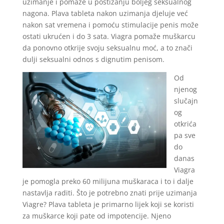
uzimanje i pomaže u postizanju boljeg seksualnog
nagona. Plava tableta nakon uzimanja djeluje već
nakon sat vremena i pomoću stimulacije penis može
ostati ukrućen i do 3 sata. Viagra pomaže muškarcu
da ponovno otkrije svoju seksualnu moć, a to znači
dulji seksualni odnos s dignutim penisom.
Od
njenog
slučajn
og
otkrića
pa sve
do
danas
Viagra
je pomogla preko 60 milijuna muškaraca i to i dalje
nastavlja raditi. Što je potrebno znati prije uzimanja
Viagre? Plava tableta je primarno lijek koji se koristi
za muškarce koji pate od impotencije. Njeno