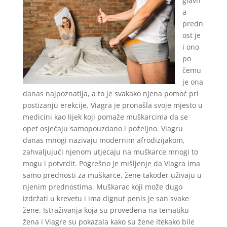
glavn
a
predn
ost je
i ono
po
čemu
je ona
danas najpoznatija, a to je svakako njena pomoć pri
postizanju erekcije. Viagra je pronašla svoje mjesto u
medicini kao lijek koji pomaže muškarcima da se
opet osjećaju samopouzdano i poželjno. Viagru
danas mnogi nazivaju modernim afrodizijakom,
zahvaljujući njenom utjecaju na muškarce mnogi to
mogu i potvrdit. Pogrešno je mišljenje da Viagra ima
samo prednosti za muškarce, žene također uživaju u
njenim prednostima. Muškarac koji može dugo
izdržati u krevetu i ima dignut penis je san svake
žene. Istraživanja koja su provedena na tematiku
žena i Viagre su pokazala kako su žene itekako bile