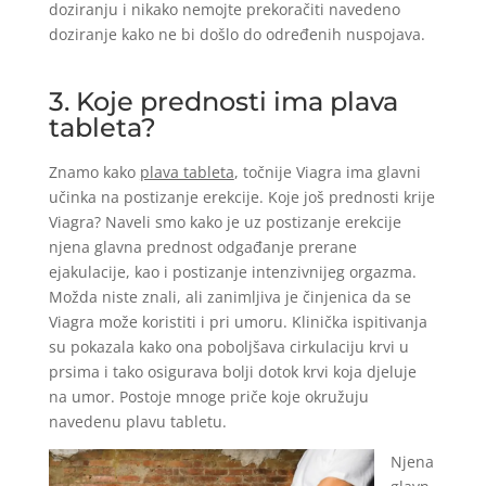
doziranju i nikako nemojte prekoračiti navedeno
doziranje kako ne bi došlo do određenih nuspojava.
3. Koje prednosti ima plava
tableta?
Znamo kako
plava tableta
, točnije Viagra ima glavni
učinka na postizanje erekcije. Koje još prednosti krije
Viagra? Naveli smo kako je uz postizanje erekcije
njena glavna prednost odgađanje prerane
ejakulacije, kao i postizanje intenzivnijeg orgazma.
Možda niste znali, ali zanimljiva je činjenica da se
Viagra može koristiti i pri umoru. Klinička ispitivanja
su pokazala kako ona poboljšava cirkulaciju krvi u
prsima i tako osigurava bolji dotok krvi koja djeluje
na umor. Postoje mnoge priče koje okružuju
navedenu plavu tabletu.
Njena