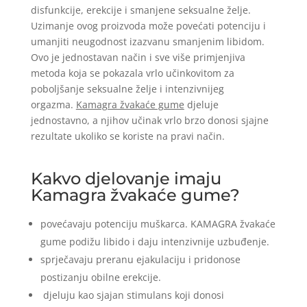
disfunkcije, erekcije i smanjene seksualne želje.
Uzimanje ovog proizvoda može povećati potenciju i
umanjiti neugodnost izazvanu smanjenim libidom.
Ovo je jednostavan način i sve više primjenjiva
metoda koja se pokazala vrlo učinkovitom za
poboljšanje seksualne želje i intenzivnijeg
orgazma.
Kamagra žvakaće gume
djeluje
jednostavno, a njihov učinak vrlo brzo donosi sjajne
rezultate ukoliko se koriste na pravi način.
Kakvo djelovanje imaju
Kamagra žvakaće gume?
povećavaju potenciju muškarca. KAMAGRA žvakaće
gume podižu libido i daju intenzivnije uzbuđenje.
sprječavaju preranu ejakulaciju i pridonose
postizanju obilne erekcije.
djeluju kao sjajan stimulans koji donosi