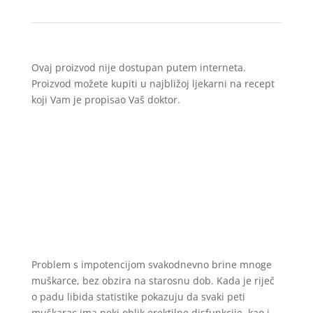
Ovaj proizvod nije dostupan putem interneta.
Proizvod možete kupiti u najbližoj ljekarni na recept
koji Vam je propisao Vaš doktor.
Problem s impotencijom svakodnevno brine mnoge
muškarce, bez obzira na starosnu dob. Kada je riječ
o padu libida statistike pokazuju da svaki peti
muškarac ima neki oblik erektilne disfunkcije, kao i