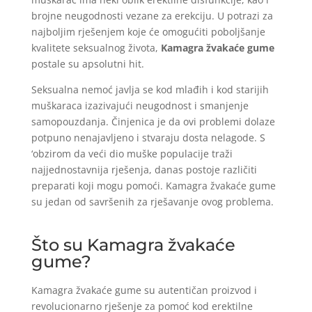
brojne neugodnosti vezane za erekciju. U potrazi za
najboljim rješenjem koje će omogućiti poboljšanje
kvalitete seksualnog života,
Kamagra žvakaće gume
postale su apsolutni hit.
Seksualna nemoć javlja se kod mlađih i kod starijih
muškaraca izazivajući neugodnost i smanjenje
samopouzdanja. Činjenica je da ovi problemi dolaze
potpuno nenajavljeno i stvaraju dosta nelagode. S
‘obzirom da veći dio muške populacije traži
najjednostavnija rješenja, danas postoje različiti
preparati koji mogu pomoći. Kamagra žvakaće gume
su jedan od savršenih za rješavanje ovog problema.
Što su Kamagra žvakaće
gume?
Kamagra žvakaće gume su autentičan proizvod i
revolucionarno rješenje za pomoć kod erektilne