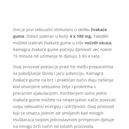
Ovo je prvi seksualni stimulans u obliku
žvakaće
gume
. Dolazi pakiran u kutiji
4 x 100 mg.
Također
možete izabrati žvakače gume u više
voćnih okusa.
Kamagra žvakaće gume počinju djelovati već nakon
15 minuta od uzimanja te djeluju 3 do 4 sata.
Ovaj proizvod postao je pravi hit među preparatima
za poboljšanje libida i jaču potenciju. Kamagra
žvakaće gume na brz i praktičan način daju rješenje
kod smanjene seksualne želje i problema s
preranom ejakulacijom. Korištenjem samo jedne
žvakaće gume možete na nevjerojatan način povećati
svoju seksualnu energiju i izdržljivost. Ovaj proizvod
koji se smatra jednim od omiljenih kod mnogih
muškaraca svojom jednostavnom primjenom djeluje
na mnogo brži način od ostalih proizvoda.