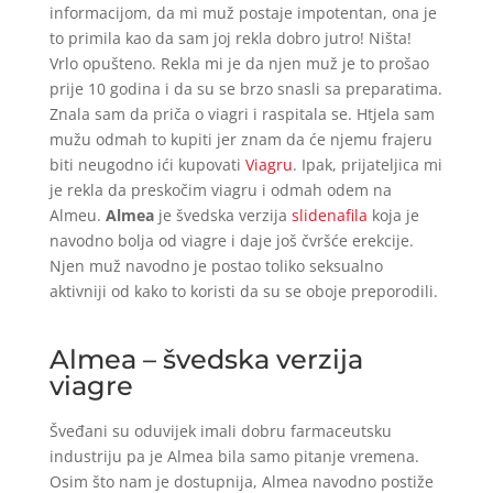
informacijom, da mi muž postaje impotentan, ona je
to primila kao da sam joj rekla dobro jutro! Ništa!
Vrlo opušteno. Rekla mi je da njen muž je to prošao
prije 10 godina i da su se brzo snasli sa preparatima.
Znala sam da priča o viagri i raspitala se. Htjela sam
mužu odmah to kupiti jer znam da će njemu frajeru
biti neugodno ići kupovati
Viagru
. Ipak, prijateljica mi
je rekla da preskočim viagru i odmah odem na
Almeu.
Almea
je švedska verzija
slidenafila
koja je
navodno bolja od viagre i daje još čvršće erekcije.
Njen muž navodno je postao toliko seksualno
aktivniji od kako to koristi da su se oboje preporodili.
Almea – švedska verzija
viagre
Šveđani su oduvijek imali dobru farmaceutsku
industriju pa je Almea bila samo pitanje vremena.
Osim što nam je dostupnija, Almea navodno postiže