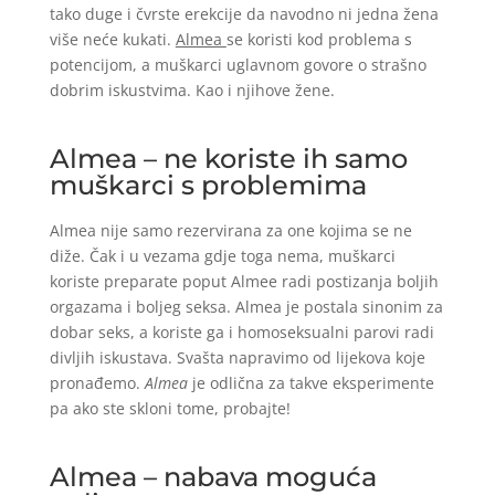
tako duge i čvrste erekcije da navodno ni jedna žena
više neće kukati.
Almea
se koristi kod problema s
potencijom, a muškarci uglavnom govore o strašno
dobrim iskustvima. Kao i njihove žene.
Almea – ne koriste ih samo
muškarci s problemima
Almea nije samo rezervirana za one kojima se ne
diže. Čak i u vezama gdje toga nema, muškarci
koriste preparate poput Almee radi postizanja boljih
orgazama i boljeg seksa. Almea je postala sinonim za
dobar seks, a koriste ga i homoseksualni parovi radi
divljih iskustava. Svašta napravimo od lijekova koje
pronađemo.
Almea
je odlična za takve eksperimente
pa ako ste skloni tome, probajte!
Almea – nabava moguća