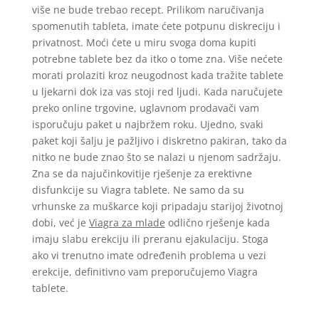
više ne bude trebao recept. Prilikom naručivanja
spomenutih tableta, imate ćete potpunu diskreciju i
privatnost. Moći ćete u miru svoga doma kupiti
potrebne tablete bez da itko o tome zna. Više nećete
morati prolaziti kroz neugodnost kada tražite tablete
u ljekarni dok iza vas stoji red ljudi. Kada naručujete
preko online trgovine, uglavnom prodavači vam
isporučuju paket u najbržem roku. Ujedno, svaki
paket koji šalju je pažljivo i diskretno pakiran, tako da
nitko ne bude znao što se nalazi u njenom sadržaju.
Zna se da najučinkovitije rješenje za erektivne
disfunkcije su Viagra tablete. Ne samo da su
vrhunske za muškarce koji pripadaju starijoj životnoj
dobi, već je
Viagra za mlade
odlično rješenje kada
imaju slabu erekciju ili preranu ejakulaciju. Stoga
ako vi trenutno imate određenih problema u vezi
erekcije, definitivno vam preporučujemo Viagra
tablete.