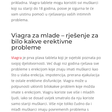
prikladna. Viagra tablete mogu koristiti svi muškarci
koji su stariji do 18 godina, posve je sigurna te će
vam uistinu pomoći u rješavanju vaših intimnih
problema.
Viagra za mlade – rješenje za
bilo kakve erektivne
probleme
Viagra
je prva plava tableta koji je svjetski poznata po
svojoj djelotvornosti. Već dugi niz godina rješava sve
probleme s erekcijom koje znaju imati muškarci kao
što u slaba erekcija, impotencija, prerana ejakulacija
te ostale erektivne disfunkcije. Viagra može u
potpunosti ukloniti bilokakve problem koje možda
imate s erekcijom. Viagru koriste sve više i mladih
ljudi, iako se dosad uvijek smatralo da nju koriste
samo stariji muškarci. Više nije toliko čudno da i
mlađi muškarci imaju povremenih problema s