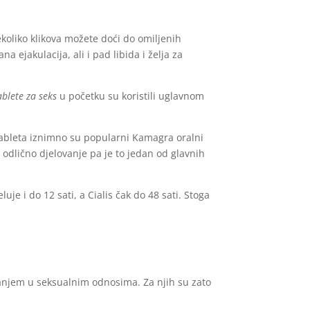
koliko klikova možete doći do omiljenih
ana ejakulacija, ali i pad libida i želja za
ablete za seks
u početku su koristili uglavnom
 tableta iznimno su popularni Kamagra oralni
 odlično djelovanje pa je to jedan od glavnih
luje i do 12 sati, a Cialis čak do 48 sati. Stoga
anjem u seksualnim odnosima. Za njih su zato