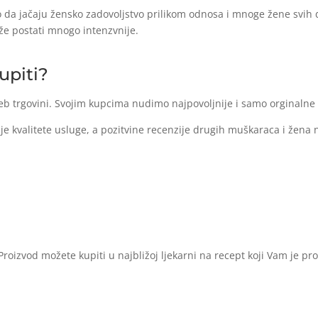
 da jačaju žensko zadovoljstvo prilikom odnosa i mnoge žene svih d
že postati mnogo intenzvnije.
upiti?
eb trgovini. Svojim kupcima nudimo najpovoljnije i samo orginalne 
je kvalitete usluge, a pozitvine recenzije drugih muškaraca i žena n
roizvod možete kupiti u najbližoj ljekarni na recept koji Vam je pr