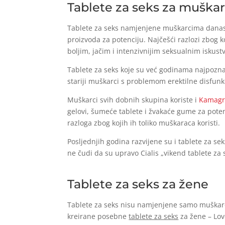
Tablete za seks za muška
Tablete za seks namjenjene muškarcima danas do
proizvoda za potenciju. Najčešći razlozi zbog 
boljim, jačim i intenzivnijim seksualnim iskust
Tablete za seks koje su već godinama najpoznat
stariji muškarci s problemom erektilne disfunkc
Muškarci svih dobnih skupina koriste i
Kamag
gelovi, šumeće tablete i žvakaće gume za potenc
razloga zbog kojih ih toliko muškaraca koristi.
Posljednjih godina razvijene su i tablete za s
ne čudi da su upravo Cialis „vikend tablete z
Tablete za seks za žene
Tablete za seks nisu namjenjene samo muškarc
kreirane posebne
tablete za seks
za žene – Lov