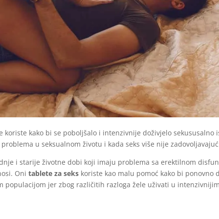
 koriste kako bi se poboljšalo i intenzivnije doživjelo sekususalno 
roblema u seksualnom životu i kada seks više nije zadovoljavajuć
ednje i starije životne dobi koji imaju problema sa erektilnom dis
nosi. Oni
tablete za seks
koriste kao malu pomoć kako bi ponovno do
 populacijom jer zbog različitih razloga žele uživati u intenzivni