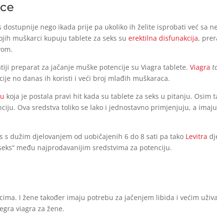
rce
stupnije nego ikada prije pa ukoliko ih želite isprobati već sa ne
kojih muškarci kupuju tablete za seks su
erektilna disfunakcija
, prer
vom.
iji preparat za jačanje muške potencije su Viagra tablete.
Viagra
t
ije no danas ih koristi i veći broj mlađih muškaraca.
ru
koja je postala pravi hit kada su tablete za seks u pitanju. Osim
iju. Ova sredstva toliko se lako i jednostavno primjenjuju, a imaju
eks s dužim djelovanjem od uobičajenih 6 do 8 sati pa tako
Levitra
dje
a seks“ među najprodavanijim sredstvima za potenciju.
ima. I žene također imaju potrebu za jačenjem libida i većim uživ
egra viagra za žene.