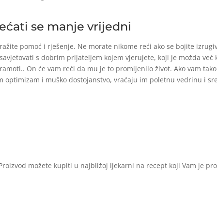
jećati se manje vrijedni
ažite pomoć i rješenje. Ne morate nikome reći ako se bojite izrugi
avjetovati s dobrim prijateljem kojem vjerujete, koji je možda već k
sramoti.. On će vam reći da mu je to promijenilo život. Ako vam tak
 optimizam i muško dostojanstvo, vraćaju im poletnu vedrinu i sreću
roizvod možete kupiti u najbližoj ljekarni na recept koji Vam je pr