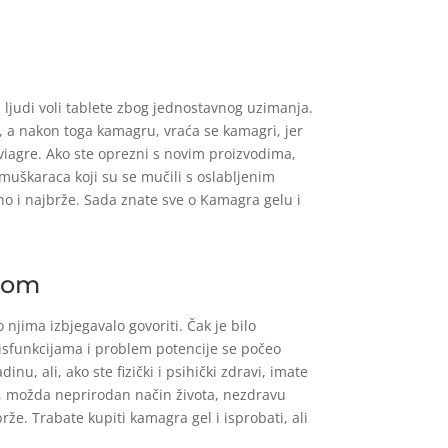
udi voli tablete zbog jednostavnog uzimanja.
, a nakon toga kamagru, vraća se kamagri, jer
d viagre. Ako ste oprezni s novim proizvodima,
muškaraca koji su se mučili s oslabljenim
rno i najbrže. Sada znate sve o Kamagra gelu i
ijom
 njima izbjegavalo govoriti. Čak je bilo
isfunkcijama i problem potencije se počeo
nu, ali, ako ste fizički i psihički zdravi, imate
oj, možda neprirodan način života, nezdravu
že. Trabate kupiti kamagra gel i isprobati, ali