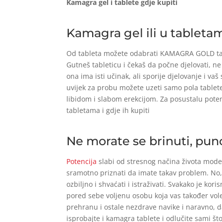
Kamagra gel i tablete gdje kupiti
Kamagra gel ili u tableta
Od tableta možete odabrati KAMAGRA GOLD tab
Gutneš tableticu i čekaš da počne djelovati, n
ona ima isti učinak, ali sporije djelovanje i va
uvijek za probu možete uzeti samo pola tablete
libidom i slabom erekcijom. Za posustalu poten
tabletama i gdje ih kupiti
Ne morate se brinuti, pu
Potencija
slabi od stresnog načina života moderni
sramotno priznati da imate takav problem. No,
ozbiljno i shvaćati i istraživati. Svakako je kor
pored sebe voljenu osobu koja vas također vole
prehranu i ostale nezdrave navike i naravno, da
isprobajte i kamagra tablete i odlučite sami št