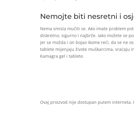
Nemojte biti nesretni i os
Nema smisla mučiti se. Ako imate problem potr
diskretno, sigurno i najbrže. Iako možete se pos
jer se možda i on bojao ikome reći, da se ne o
tablete mijenjaju živote muškarcima, vraćaju im
Kamagra gel i tablete.
Ovaj proizvod nije dostupan putem interneta. P