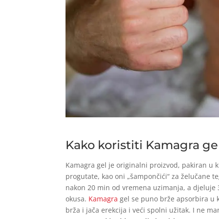
Kako koristiti Kamagra gel 
Kamagra gel je originalni proizvod, pakiran u ku
progutate, kao oni „šampončići“ za želučane te
nakon 20 min od vremena uzimanja, a djeluje 
okusa.
Kamagra
gel se puno brže apsorbira u k
brža i jača erekcija i veći spolni užitak. I ne 