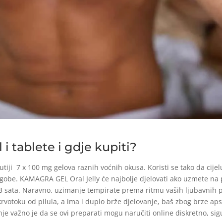
i tablete i gdje kupiti?
tiji 7 x 100 mg gelova raznih voćnih okusa. Koristi se tako da cijelu 
gobe. KAMAGRA GEL Oral Jelly će najbolje djelovati ako uzmete na pr
3 sata. Naravno, uzimanje tempirate prema ritmu vaših ljubavnih p
rvotoku od pilula, a ima i duplo brže djelovanje, baš zbog brze aps
manje važno je da se ovi preparati mogu naručiti online diskretno, si