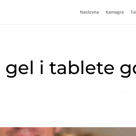
Naslovna
Kamagra
Ta
el i tablete g