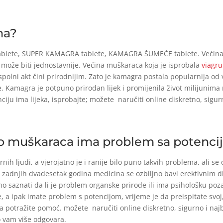
ma?
lete, SUPER KAMAGRA tablete, KAMAGRA ŠUMEĆE tablete. Većina lj
e može biti jednostavnije. Većina muškaraca koja je isprobala
viagru
š spolni akt čini prirodnijim. Zato je kamagra postala popularnija o
. Kamagra je potpuno prirodan lijek i promijenila život milijunima 
ciju ima lijeka, isprobajte; možete naručiti online diskretno, sigu
no muškaraca ima problem sa potenc
h ljudi, a vjerojatno je i ranije bilo puno takvih problema, ali se o
 zadnjih dvadesetak godina medicina se ozbiljno bavi erektivnim d
isno saznati da li je problem organske prirode ili ima psihološku pozadi
, a ipak imate problem s potencijom, vrijeme je da preispitate sv
 potražite pomoć. možete naručiti online diskretno, sigurno i najbr
o vam više odgovara.