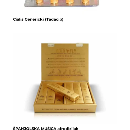
Cialis Generički (Tadacip)
ŠPANJOLSKA MUŠICA afrodizijak