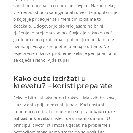
sam temu prebacio na bračne savjete. Nakon nekog
vremena, odlučio sam ga pitati u vezi te impotencije
o kojoj je pričao jer se i meni činilo da me to
dočekalo. Odogovor je bio vrlo jasan: ne brini,
rješenje je prejednostavno! Čovjek je rekao da već
godinama ima problema s potencijom no da mu je
uzimanje viagre kompletno pomoglo u tome. Ne
osjeća više nikakve probleme, seks je genijalan, a on
se osjeća sretno. Ajde super.
Kako duže izdržati u
krevetu? – koristi preparate
Seks je bitna stavka puno brakova. Ma svih brakova,
izuzev onih gdje nema ni ljubavi. Kad nastupi
impotencija u braku, muškarci se pitaju
kako duže
izdržati u krevetu
misleći da su samo umorni. U
principu, životni stil može utjecati na probleme s
potencijom stoga nema srama da se poslužite