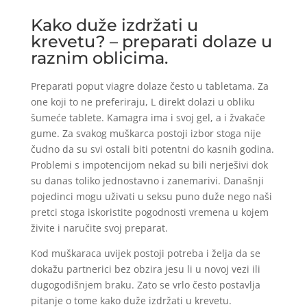
Kako duže izdržati u
krevetu? – preparati dolaze u
raznim oblicima.
Preparati poput viagre dolaze često u tabletama. Za
one koji to ne preferiraju, L direkt dolazi u obliku
šumeće tablete. Kamagra ima i svoj gel, a i žvakače
gume. Za svakog muškarca postoji izbor stoga nije
čudno da su svi ostali biti potentni do kasnih godina.
Problemi s impotencijom nekad su bili nerješivi dok
su danas toliko jednostavno i zanemarivi. Današnji
pojedinci mogu uživati u seksu puno duže nego naši
pretci stoga iskoristite pogodnosti vremena u kojem
živite i naručite svoj preparat.
Kod muškaraca uvijek postoji potreba i želja da se
dokažu partnerici bez obzira jesu li u novoj vezi ili
dugogodišnjem braku. Zato se vrlo često postavlja
pitanje o tome kako duže izdržati u krevetu.