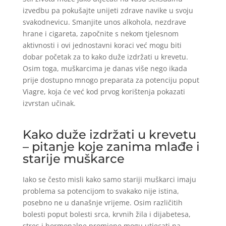
izvedbu pa pokušajte unijeti zdrave navike u svoju
svakodnevicu. Smanjite unos alkohola, nezdrave
hrane i cigareta, započnite s nekom tjelesnom
aktivnosti i ovi jednostavni koraci već mogu biti
dobar početak za to kako duže izdržati u krevetu.
Osim toga, muškarcima je danas više nego ikada
prije dostupno mnogo preparata za potenciju poput
Viagre, koja će već kod prvog korištenja pokazati
izvrstan učinak.
Kako duže izdržati u krevetu
– pitanje koje zanima mlađe i
starije muškarce
Iako se često misli kako samo stariji muškarci imaju
problema sa potencijom to svakako nije istina,
posebno ne u današnje vrijeme. Osim različitih
bolesti poput bolesti srca, krvnih žila i dijabetesa,
stres i hormonalne promjene mogu utjecati na