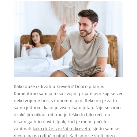
Kako duže izdržati u krevetu? Dobro pitanje.
Komentirao sam ja to sa svojim prijateljem koji se već
neko vrijeme bori s impotencijom. Reko mi je za to
samo jednom, kasnije više nisam pitao. Nije se činio
drukčijim nikad, niti mu je teško to bilo reći, no
nisam ga htio daviti. Ipak, kad je mene počelo
zanimati
kako duže izdržati u krevetu
, sjetio sam se
njega, pa ga odlučio pitati. Kad smo se sreli, brzo