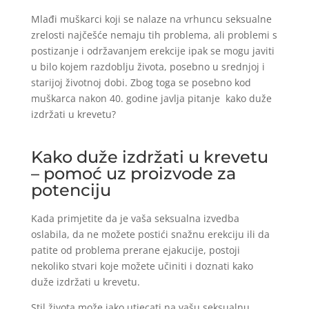
Mlađi muškarci koji se nalaze na vrhuncu seksualne
zrelosti najčešće nemaju tih problema, ali problemi s
postizanje i održavanjem erekcije ipak se mogu javiti
u bilo kojem razdoblju života, posebno u srednjoj i
starijoj životnoj dobi. Zbog toga se posebno kod
muškarca nakon 40. godine javlja pitanje kako duže
izdržati u krevetu?
Kako duže izdržati u krevetu
– pomoć uz proizvode za
potenciju
Kada primjetite da je vaša seksualna izvedba
oslabila, da ne možete postići snažnu erekciju ili da
patite od problema prerane ejakucije, postoji
nekoliko stvari koje možete učiniti i doznati kako
duže izdržati u krevetu.
Stil života može jako utjecati na vašu seksualnu