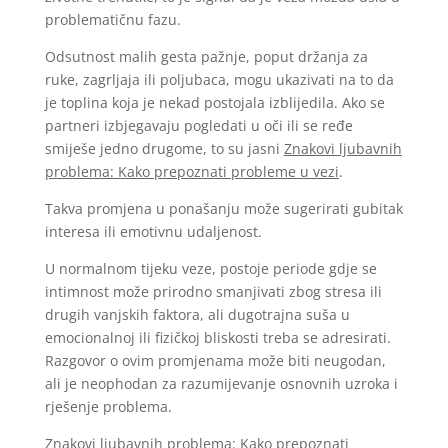
problematičnu fazu.
Odsutnost malih gesta pažnje, poput držanja za
ruke, zagrljaja ili poljubaca, mogu ukazivati na to da
je toplina koja je nekad postojala izblijedila. Ako se
partneri izbjegavaju pogledati u oči ili se ređe
smiješe jedno drugome, to su jasni
Znakovi ljubavnih
problema: Kako prepoznati probleme u vezi
.
Takva promjena u ponašanju može sugerirati gubitak
interesa ili emotivnu udaljenost.
U normalnom tijeku veze, postoje periode gdje se
intimnost može prirodno smanjivati zbog stresa ili
drugih vanjskih faktora, ali dugotrajna suša u
emocionalnoj ili fizičkoj bliskosti treba se adresirati.
Razgovor o ovim promjenama može biti neugodan,
ali je neophodan za razumijevanje osnovnih uzroka i
rješenje problema.
Znakovi ljubavnih problema: Kako prepoznati