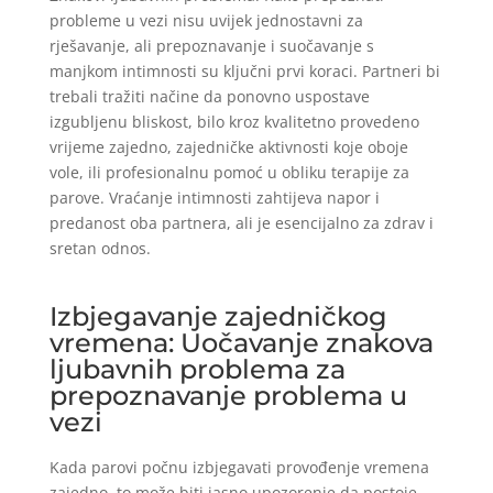
probleme u vezi nisu uvijek jednostavni za
rješavanje, ali prepoznavanje i suočavanje s
manjkom intimnosti su ključni prvi koraci. Partneri bi
trebali tražiti načine da ponovno uspostave
izgubljenu bliskost, bilo kroz kvalitetno provedeno
vrijeme zajedno, zajedničke aktivnosti koje oboje
vole, ili profesionalnu pomoć u obliku terapije za
parove. Vraćanje intimnosti zahtijeva napor i
predanost oba partnera, ali je esencijalno za zdrav i
sretan odnos.
Izbjegavanje zajedničkog
vremena: Uočavanje znakova
ljubavnih problema za
prepoznavanje problema u
vezi
Kada parovi počnu izbjegavati provođenje vremena
zajedno, to može biti jasno upozorenje da postoje