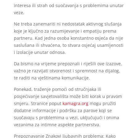
interesa ili strah od suočavanja s problemima unutar
veze.
Ne treba zanemariti ni nedostatak aktivnog slušanja
koje je ključno za razumijevanje i empatiju prema
partneru. Kad jedna osoba konstantno osjeća da nije
saslušana ili shvaćena, to stvara osjećaj usamljenosti
i izolacije unutar odnosa.
Da bismo na vrijeme prepoznali i riješili ove izazove,
važno je razvijati otvorenost i spremnost na dijalog,
te raditi na vještinama komunikacije.
Ponekad, traženje pomoći od stručnjaka ili
posjećivanje savjetovališta može biti korak u pravom
smjeru. Stranice poput
kamagra.org
mogu pružiti
dodatne informacije i podršku za parove koji se
suočavaju s problemima u vezi, uključujući i onima
vezanima za intimne aspekte partnerstva.
Prepoznavanje Znakovi ljubavnih problema: Kako