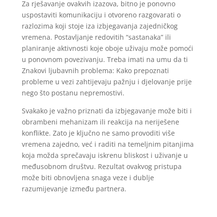
Za rješavanje ovakvih izazova, bitno je ponovno
uspostaviti komunikaciju i otvoreno razgovarati o
razlozima koji stoje iza izbjegavanja zajedničkog
vremena. Postavljanje redovitih “sastanaka” ili
planiranje aktivnosti koje oboje uživaju može pomoći
u ponovnom povezivanju. Treba imati na umu da ti
Znakovi ljubavnih problema: Kako prepoznati
probleme u vezi zahtijevaju pažnju i djelovanje prije
nego što postanu nepremostivi.
Svakako je važno priznati da izbjegavanje može biti i
obrambeni mehanizam ili reakcija na neriješene
konflikte. Zato je ključno ne samo provoditi više
vremena zajedno, već i raditi na temeljnim pitanjima
koja možda sprečavaju iskrenu bliskost i uživanje u
međusobnom društvu. Rezultat ovakvog pristupa
može biti obnovljena snaga veze i dublje
razumijevanje između partnera.