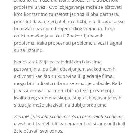
problemi u vezi. Ovo izbjegavanje može se očitovati
kroz konstantno zauzetost jednog ili oba partnera,
prioritet davanje prijateljima, hobijima ili radu, a sve
to odvlači pažnju od zajedničkog vremena. Takvi
oblici ponašanja su česti Znakovi ljubavnih
problema: Kako prepoznati probleme u vezi i signal
su za uzbunu.
Nedostatak želje za zajedničkim izlascima,
putovanjima, pa čak i obavljanjem svakodnevnih
aktivnosti kao što su kupovina ili gledanje filma,
mogu biti indikatori da su se emocije ohladile. Kada
je veza zdrava, partneri obično teže provođenju
kvalitetnog vremena skupa, stoga izbjegavanje ovih
situacija može ukazivati na dublje probleme.
Znakovi ljubavnih problema: Kako prepoznati probleme
u vezi
ne bi smjeli biti zanemareni od strane onih koji
žele očuvati svoj odnos.