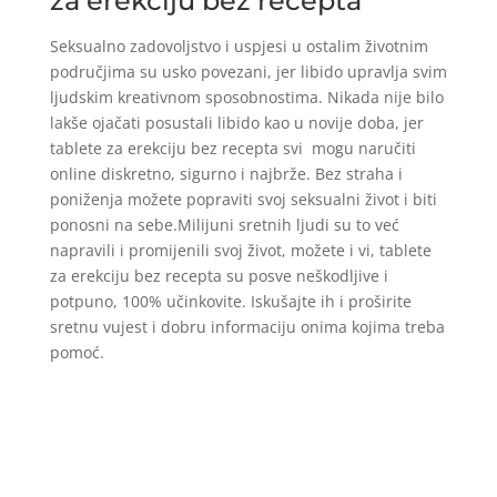
za erekciju bez recepta
Seksualno zadovoljstvo i uspjesi u ostalim životnim
područjima su usko povezani, jer libido upravlja svim
ljudskim kreativnom sposobnostima. Nikada nije bilo
lakše ojačati posustali libido kao u novije doba, jer
tablete za erekciju bez recepta svi mogu naručiti
online diskretno, sigurno i najbrže. Bez straha i
poniženja možete popraviti svoj seksualni život i biti
ponosni na sebe.Milijuni sretnih ljudi su to već
napravili i promijenili svoj život, možete i vi, tablete
za erekciju bez recepta su posve neškodljive i
potpuno, 100% učinkovite. Iskušajte ih i proširite
sretnu vujest i dobru informaciju onima kojima treba
pomoć.