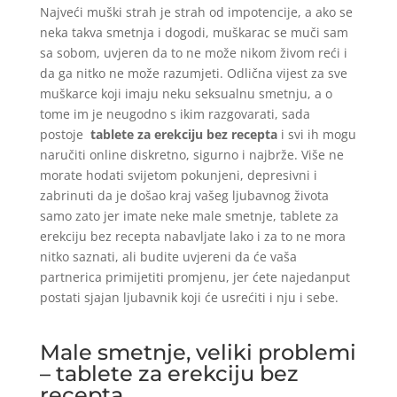
Najveći muški strah je strah od impotencije, a ako se
neka takva smetnja i dogodi, muškarac se muči sam
sa sobom, uvjeren da to ne može nikom živom reći i
da ga nitko ne može razumjeti. Odlična vijest za sve
muškarce koji imaju neku seksualnu smetnju, a o
tome im je neugodno s ikim razgovarati, sada
postoje
tablete za erekciju bez recepta
i svi ih mogu
naručiti online diskretno, sigurno i najbrže. Više ne
morate hodati svijetom pokunjeni, depresivni i
zabrinuti da je došao kraj vašeg ljubavnog života
samo zato jer imate neke male smetnje, tablete za
erekciju bez recepta nabavljate lako i za to ne mora
nitko saznati, ali budite uvjereni da će vaša
partnerica primijetiti promjenu, jer ćete najedanput
postati sjajan ljubavnik koji će usrećiti i nju i sebe.
Male smetnje, veliki problemi
– tablete za erekciju bez
recepta