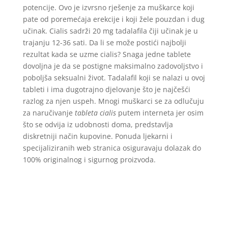
potencije. Ovo je izvrsno rješenje za muškarce koji
pate od poremećaja erekcije i koji žele pouzdan i dug
učinak. Cialis sadrži 20 mg tadalafila čiji učinak je u
trajanju 12-36 sati. Da li se može postići najbolji
rezultat kada se uzme cialis? Snaga jedne tablete
dovoljna je da se postigne maksimalno zadovoljstvo i
poboljša seksualni život. Tadalafil koji se nalazi u ovoj
tableti i ima dugotrajno djelovanje što je najčešći
razlog za njen uspeh. Mnogi muškarci se za odlučuju
za naručivanje
tableta cialis
putem interneta jer osim
što se odvija iz udobnosti doma, predstavlja
diskretniji način kupovine. Ponuda ljekarni i
specijaliziranih web stranica osiguravaju dolazak do
100% originalnog i sigurnog proizvoda.