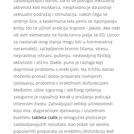
zadovoljavajući odnos. Da bi se postigla seksualna
aktivnost kod muškarca, neophodno je da postoji
seksualni podražaj i stimulacija, nakon čega se
arterije šire, a kavernozna tela penis se ispunjavaju
krvlju što će učiniti erekciju trajnom i jakom. Ako neki
od ovih elemenata ne funkcionira javlja se ED. Uzroci
za nastanak ovog stanja mogu biti u hormonalnoj
neravnoteži, začepljenim krvnim žilama, stresu,
nepravilnoj ishrani, pušenju, nedovoljnoj fizičkoj
aktivnosti i slično. Dakle, puno je razloga koji
doprinose problemu s erekcijom. Na tržištu danas
možemo pronaći dosta preparata namijenih
rješavanju problema s erektilnom disfunkcijom.
Međutim, izbor sigurnog i održivog rješenja
zasigurno je najvažniji korak u pružanju poticaja
intimnom životu. Zahvaljujući velikoj učinkovitosti
koju ima, dugoročnom djelovanju i izuzetnom
kvalitetu
tableta cialis
je omogućila postizanje
zadovoljavajućih rezultata. Kao jedan od veoma
popularnih preparata za erektilnu disfunkciju kod