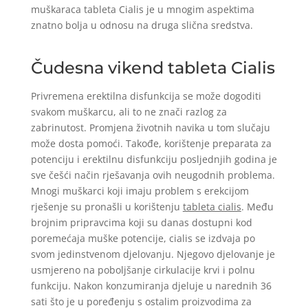
muškaraca tableta Cialis je u mnogim aspektima
znatno bolja u odnosu na druga slična sredstva.
Čudesna vikend tableta Cialis
Privremena erektilna disfunkcija se može dogoditi
svakom muškarcu, ali to ne znači razlog za
zabrinutost. Promjena životnih navika u tom slučaju
može dosta pomoći. Takođe, korištenje preparata za
potenciju i erektilnu disfunkciju posljednjih godina je
sve češći način rješavanja ovih neugodnih problema.
Mnogi muškarci koji imaju problem s erekcijom
rješenje su pronašli u korištenju
tableta cialis
. Među
brojnim pripravcima koji su danas dostupni kod
poremećaja muške potencije, cialis se izdvaja po
svom jedinstvenom djelovanju. Njegovo djelovanje je
usmjereno na poboljšanje cirkulacije krvi i polnu
funkciju. Nakon konzumiranja djeluje u narednih 36
sati što je u poređenju s ostalim proizvodima za