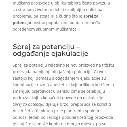
muškarci proizvode u obliku tableta često povezuju
sa starijom životnom dobi i ozbiljnijim oblicima
problema, pa stoga nije čudno što je
sprej za
potenciju
postao popularnim odabirom među
određenom skupinom muškaraca.
Sprej za potenciju –
odgađanje ejakulacije
Sprej za potenciju relativno je nov proizvod na tržištu
proizvoda namijenjenih jačanju potencije. Glavni
sastojci koji pomažu s odgađanjem ejakulacije su
kombinacije raznih anestetika koji prilikom korištenja
smanjuju osjetljivost u penisu čime se oslabljuju
podražaji koji u konačnici dovode do ejakulacije.
Sprej za potenciju
djeluje brzo, preporuča se koristiti
nekih 5 do 10 minuta prije planiranih spolnih
odnosa. Jedan od razloga popularnosti tog proizvoda
je i taj što se može kupiti na mnogo mjesta, pa se