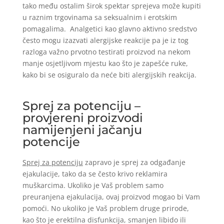
tako među ostalim širok spektar sprejeva može kupiti
u raznim trgovinama sa seksualnim i erotskim
pomagalima. Analgetici kao glavno aktivno sredstvo
često mogu izazvati alergijske reakcije pa je iz tog
razloga važno prvotno testirati proizvod na nekom
manje osjetljivom mjestu kao što je zapešće ruke,
kako bi se osiguralo da neće biti alergijskih reakcija.
Sprej za potenciju –
provjereni proizvodi
namijenjeni jačanju
potencije
Sprej za potenciju
zapravo je sprej za odgađanje
ejakulacije, tako da se često krivo reklamira
muškarcima. Ukoliko je Vaš problem samo
preuranjena ejakulacija, ovaj proizvod mogao bi Vam
pomoći. No ukoliko je Vaš problem druge prirode,
kao što je erektilna disfunkcija, smanjen libido ili