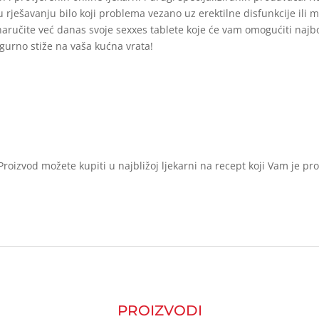
 u rješavanju bilo koji problema vezano uz erektilne disfunkcije ili 
naručite već danas svoje sexxes tablete koje će vam omogućiti najb
gurno stiže na vaša kućna vrata!
roizvod možete kupiti u najbližoj ljekarni na recept koji Vam je pr
PROIZVODI