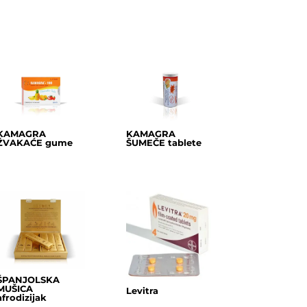
KAMAGRA
KAMAGRA
ŽVAKAĆE gume
ŠUMEČE tablete
ŠPANJOLSKA
MUŠICA
Levitra
afrodizijak