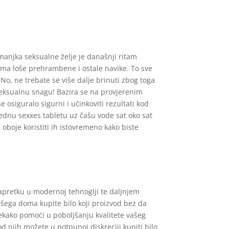
manjka seksualne želje je današnji ritam
s ima loše prehrambene i ostale navike. To sve
o, ne trebate se više dalje brinuti zbog toga
 seksualnu snagu! Bazira se na provjerenim
 osiguralo sigurni i učinkoviti rezultati kod
jednu sexxes tabletu uz čašu vode sat oko sat
 oboje koristiti ih istovremeno kako biste
napretku u modernoj tehnoglji te daljnjem
šega doma kupite bilo koji proizvod bez da
ekako pomoći u poboljšanju kvalitete vašeg
od njih možete u potpunoj diskreciji kupiti bilo