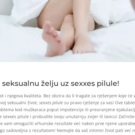
seksualnu želju uz sexxes pilule!
 i njegova kvaliteta. Bez obzira da li tragate za rješenjem koje će
svoj seksualni život,
sexxes pilule
su pravo rješenje za vas! Ove tablet
oblema kod muškaraca poput impotencije ili preuranjene ejakulac
 sexxes pilule i probudite svoju unutarnju zvijer ili lavicu! Začinit
će vam omogućiti vrhunske rezultate već nakon prve njene uporabe. 
ego zadovoljna s rezultatom! Nemojte da vaš intimni život pati već 