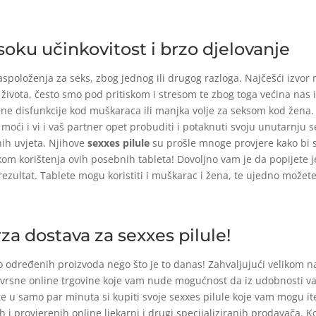
soku učinkovitost i brzo djelovanje
položenja za seks, zbog jednog ili drugog razloga. Najčešći izvor 
in života, često smo pod pritiskom i stresom te zbog toga većina na
e disfunkcije kod muškaraca ili manjka volje za seksom kod žena. N
e moći i vi i vaš partner opet probuditi i potaknuti svoju unutarnju
nih uvjeta. Njihove
sexxes pilule
su prošle mnoge provjere kako bi se
ikom korištenja ovih posebnih tableta! Dovoljno vam je da popijete 
 rezultat. Tablete mogu koristiti i muškarac i žena, te ujedno možete
za dostava za sexxes pilule!
do određenih proizvoda nego što je to danas! Zahvaljujući velikom 
vrsne online trgovine koje vam nude mogućnost da iz udobnosti va
 u samo par minuta si kupiti svoje sexxes pilule koje vam mogu it
 i provjerenih online ljekarni i drugi specijaliziranih prodavača. K