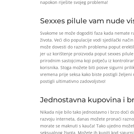
napokon riješite svojeg problema!
Sexxes pilule vam nude vi
Svakome se može dogoditi faza kada nemate ras
života. Veći dio populacije vodi sjedilački nač
može dovesti do raznih problema poput erektiln
jer uz korištenje proizvoda poput sexxes pilul
prirodnim sastojcima koji potječu iz kontrolira
korisnika. Stoga možete biti posve sigurni pril
vremena prije seksa kako biste postigli željeni
postigli ultimativno zadovoljstvo!
Jednostavna kupovina i br
Nikada nije bilo tako jednostavno i brzo doći 
razvoju interneta, danas možete pronaći razno
morate se maknuti s kauča! Tako ujedno možete
seksualnog života. Možete ih kupiti kod sigurnih