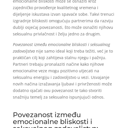
emocionalne bliskosti može se osnažiti kroz
zajedničko provođenje kvalitetnog vremena i
dijeljenje iskustava izvan spavaće sobe. Takvi trenuci
izgradnje bliskosti omogućuju partnerima da razviju
dublji osjećaj povezanosti, što može osnažiti njihovu
seksualnu privlačnost i želju jedno za drugim.
Povezanost između emocionalne bliskosti i seksualnog
zadovoljstva
nije samo ideal koji treba težiti, već je to
praktičan cilj koji zahtijeva stalnu njegu i pažnju.
Partneri trebaju pronalaziti načine kako njihove
emocionalne veze mogu pozitivno utjecati na
seksualnu energiju i zadovoljstvo u vezi. Usvajanje
novih načina izražavanja ljubavi i privrženosti može
dodatno ojačati ovu povezanost te tako stvoriti
snažniju temelj za seksualno ispunjujući odnos.
Povezanost između
emocionalne bliskosti i