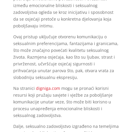
između emocionalne bliskosti i seksualnog
zadovoljstva ogleda se kroz inicijativu i sposobnost
da se osjećaji pretoče u konkretna djelovanja koja
poboljšavaju intimu.
Ovaj pristup uključuje otvorenu komunikaciju o
seksualnim preferencijama, fantazijama i granicama,
što može značajno povećati kvalitetu seksualnog
života. Razmjena osjećaja, kao što su ljubav, strast i
privrženost, učvršćuje osjećaj sigurnosti i
prihvaćanja unutar parova što, pak, otvara vrata za
slobodniju seksualnu ekspresiju.
Na stranici
digniga.com
mogu se pronaći korisni
resursi koji pružaju savjete i vježbe za poboljšanje
komunikacije unutar veze, što može biti korisno u
procesu unapređenja emocionalne bliskosti i
seksualnog zadovoljstva.
Dalje, seksualno zadovoljstvo izgrađeno na temeljima