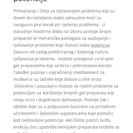
Prihvaćanje i želja za rješavanjem problema koji su
doveli do neželjene slabe seksualne moći su
zasigurno prvi korak pri rješenju problema. U
današnje moderno doba na izboru postoje brojni
preparati te mehanička pomagala za suzbijanje i
rješavanje probleme koje donosi slaba
potencija
.
Zavisno od vašeg preferiranog i željenog načina
rješavanja problema, možete posegnuti za brojim
gel preparatima koji se brzo i jednostavno koriste.
Također postoje i najrašireniji medikament za
muškarce su tablete koje dolaze u više vrsta.
Diskretno i pouzdano možete se riješiti problema sa
potencijom uz korištenje brojnih gel preparata koji
imaju brzo i dugotrajno djelovanje. Postoje čak i
tablete koje su u potpunosti bazirane na prirodnim
učinkovitim i ljekovitim supstancama koje pomažu
kod nedovoljne potencije. Ako želite postići tvrđu
erekciju bez upotrebe kemijskih preparata možete se