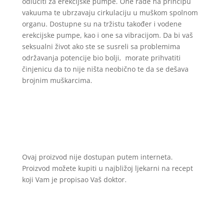
odlučiti za erekcijske pumpe. One rade na principu
vakuuma te ubrzavaju cirkulaciju u muškom spolnom
organu. Dostupne su na tržistu također i vodene
erekcijske pumpe, kao i one sa vibracijom. Da bi vaš
seksualni život ako ste se susreli sa problemima
održavanja potencije bio bolji, morate prihvatiti
činjenicu da to nije ništa neobično te da se dešava
brojnim muškarcima.
Ovaj proizvod nije dostupan putem interneta.
Proizvod možete kupiti u najbližoj ljekarni na recept
koji Vam je propisao Vaš doktor.