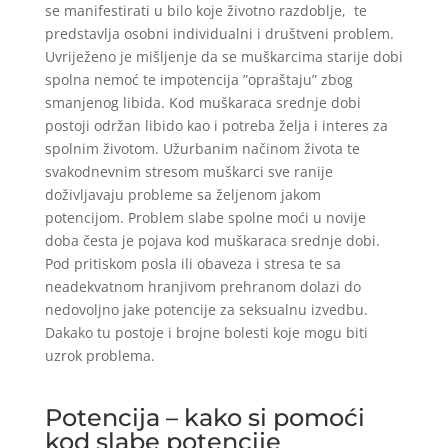
se manifestirati u bilo koje životno razdoblje, te
predstavlja osobni individualni i društveni problem.
Uvriježeno je mišljenje da se muškarcima starije dobi
spolna nemoć te impotencija ”opraštaju” zbog
smanjenog libida. Kod muškaraca srednje dobi
postoji održan libido kao i potreba želja i interes za
spolnim životom. Užurbanim načinom života te
svakodnevnim stresom muškarci sve ranije
doživljavaju probleme sa željenom jakom
potencijom. Problem slabe spolne moći u novije
doba česta je pojava kod muškaraca srednje dobi.
Pod pritiskom posla ili obaveza i stresa te sa
neadekvatnom hranjivom prehranom dolazi do
nedovoljno jake potencije za seksualnu izvedbu.
Dakako tu postoje i brojne bolesti koje mogu biti
uzrok problema.
Potencija – kako si pomoći
kod slabe potencije