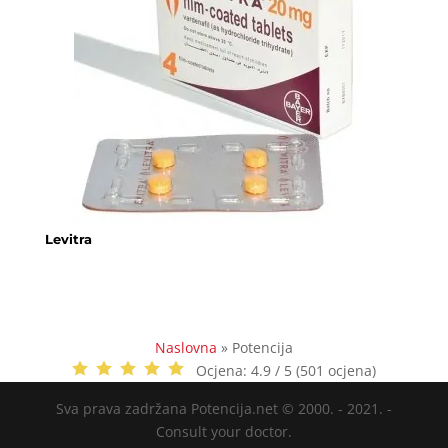
Levitra
Naslovna
»
Potencija
Ocjena:
4.9 / 5 (501 ocjena)
Sva prava zadržana Potencija.net © 2000. - 2021. -
Consult your doctor.