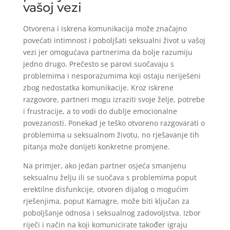
vašoj vezi
Otvorena i iskrena komunikacija može značajno
povećati intimnost i poboljšati seksualni život u vašoj
vezi jer omogućava partnerima da bolje razumiju
jedno drugo. Prečesto se parovi suočavaju s
problemima i nesporazumima koji ostaju neriješeni
zbog nedostatka komunikacije. Kroz iskrene
razgovore, partneri mogu izraziti svoje želje, potrebe
i frustracije, a to vodi do dublje emocionalne
povezanosti. Ponekad je teško otvoreno razgovarati o
problemima u seksualnom životu, no rješavanje tih
pitanja može donijeti konkretne promjene.
Na primjer, ako jedan partner osjeća smanjenu
seksualnu želju ili se suočava s problemima poput
erektilne disfunkcije, otvoren dijalog o mogućim
rješenjima, poput Kamagre, može biti ključan za
poboljšanje odnosa i seksualnog zadovoljstva. Izbor
riječi i način na koji komunicirate također igraju