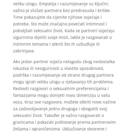
veliku ulogu. Empatija i razumijevanje su ključni;
važno je slušati partnera bez predrasuda i kritike.
Time pokazujete da cijenite njihove osjećaje i
potrebe, što može značajno povećati intimnost i
poboljšati seksualni život. Kada se partneri osjećaju
sigurnima dijeliti svoje misli, lakše je razgovarati o
intimnim temama i otkriti što ih uzbuđuje ili
zabrinjava.
Ako jedan partner osjeća nelagodu zbog nedostatka
iskustva ili nesigurnosti u vlastite sposobnosti,
podrška i razumijevanje od strane drugog partnera
mogu igrati veliku ulogu u rješavanju tih problema.
Redoviti razgovori o seksualnim preferencijama i
fantazijama mogu donijeti novu dimenziju u vašu
vezu. Kroz ove razgovore, možete otkriti nove načine
za zadovoljavanje jedno drugoga i obogatiti svoj
seksualni život. Također je važno razgovarati o
granicama i pokazati poštovanje prema partnerovim
željama i ograničenjima. Uključivanje otvorene i