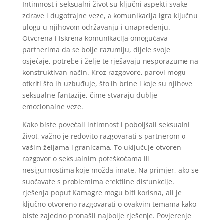
Intimnost i seksualni život su ključni aspekti svake
zdrave i dugotrajne veze, a komunikacija igra ključnu
ulogu u njihovom održavanju i unapređenju.
Otvorena i iskrena komunikacija omogućava
partnerima da se bolje razumiju, dijele svoje
osjećaje, potrebe i želje te rješavaju nesporazume na
konstruktivan način. Kroz razgovore, parovi mogu
otkriti što ih uzbuđuje, što ih brine i koje su njihove
seksualne fantazije, čime stvaraju dublje
emocionalne veze.
Kako biste povećali intimnost i poboljšali seksualni
život, važno je redovito razgovarati s partnerom o
vašim željama i granicama. To uključuje otvoren
razgovor o seksualnim poteškoćama ili
nesigurnostima koje možda imate. Na primjer, ako se
suočavate s problemima erektilne disfunkcije,
rješenja poput Kamagre mogu biti korisna, ali je
ključno otvoreno razgovarati o ovakvim temama kako
biste zajedno pronašli najbolje rješenje. Povjerenje