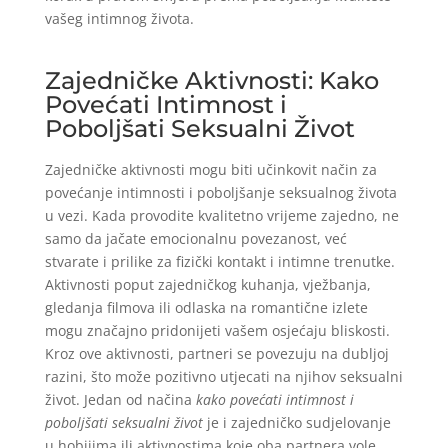
vašeg intimnog života.
Zajedničke Aktivnosti: Kako
Povećati Intimnost i
Poboljšati Seksualni Život
Zajedničke aktivnosti mogu biti učinkovit način za
povećanje intimnosti i poboljšanje seksualnog života
u vezi. Kada provodite kvalitetno vrijeme zajedno, ne
samo da jačate emocionalnu povezanost, već
stvarate i prilike za fizički kontakt i intimne trenutke.
Aktivnosti poput zajedničkog kuhanja, vježbanja,
gledanja filmova ili odlaska na romantične izlete
mogu značajno pridonijeti vašem osjećaju bliskosti.
Kroz ove aktivnosti, partneri se povezuju na dubljoj
razini, što može pozitivno utjecati na njihov seksualni
život. Jedan od načina
kako povećati intimnost i
poboljšati seksualni život
je i zajedničko sudjelovanje
u hobijima ili aktivnostima koje oba partnera vole.