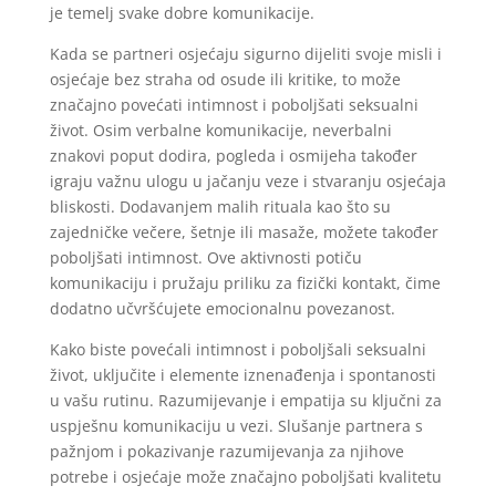
je temelj svake dobre komunikacije.
Kada se partneri osjećaju sigurno dijeliti svoje misli i
osjećaje bez straha od osude ili kritike, to može
značajno povećati intimnost i poboljšati seksualni
život. Osim verbalne komunikacije, neverbalni
znakovi poput dodira, pogleda i osmijeha također
igraju važnu ulogu u jačanju veze i stvaranju osjećaja
bliskosti. Dodavanjem malih rituala kao što su
zajedničke večere, šetnje ili masaže, možete također
poboljšati intimnost. Ove aktivnosti potiču
komunikaciju i pružaju priliku za fizički kontakt, čime
dodatno učvršćujete emocionalnu povezanost.
Kako biste povećali intimnost i poboljšali seksualni
život, uključite i elemente iznenađenja i spontanosti
u vašu rutinu. Razumijevanje i empatija su ključni za
uspješnu komunikaciju u vezi. Slušanje partnera s
pažnjom i pokazivanje razumijevanja za njihove
potrebe i osjećaje može značajno poboljšati kvalitetu