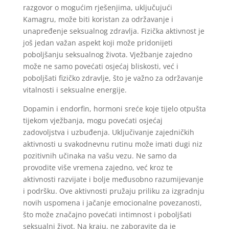
razgovor o mogućim rješenjima, uključujući
Kamagru, može biti koristan za održavanje i
unapređenje seksualnog zdravlja. Fizička aktivnost je
još jedan važan aspekt koji može pridonijeti
poboljšanju seksualnog života. Vježbanje zajedno
može ne samo povećati osjećaj bliskosti, već i
poboljšati fizičko zdravlje, što je važno za održavanje
vitalnosti i seksualne energije.
Dopamin i endorfin, hormoni sreće koje tijelo otpušta
tijekom vježbanja, mogu povećati osjećaj
zadovoljstva i uzbuđenja. Uključivanje zajedničkih
aktivnosti u svakodnevnu rutinu može imati dugi niz
pozitivnih učinaka na vašu vezu. Ne samo da
provodite više vremena zajedno, već kroz te
aktivnosti razvijate i bolje međusobno razumijevanje
i podršku. Ove aktivnosti pružaju priliku za izgradnju
novih uspomena i jačanje emocionalne povezanosti,
što može značajno povećati intimnost i poboljšati
seksualni život. Na kraju, ne zaboravite da je