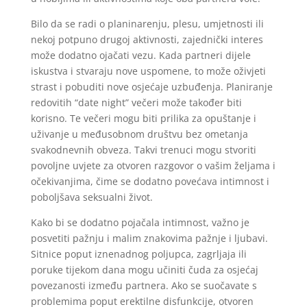
Bilo da se radi o planinarenju, plesu, umjetnosti ili
nekoj potpuno drugoj aktivnosti, zajednički interes
može dodatno ojačati vezu. Kada partneri dijele
iskustva i stvaraju nove uspomene, to može oživjeti
strast i pobuditi nove osjećaje uzbuđenja. Planiranje
redovitih “date night” večeri može također biti
korisno. Te večeri mogu biti prilika za opuštanje i
uživanje u međusobnom društvu bez ometanja
svakodnevnih obveza. Takvi trenuci mogu stvoriti
povoljne uvjete za otvoren razgovor o vašim željama i
očekivanjima, čime se dodatno povećava intimnost i
poboljšava seksualni život.
Kako bi se dodatno pojačala intimnost, važno je
posvetiti pažnju i malim znakovima pažnje i ljubavi.
Sitnice poput iznenadnog poljupca, zagrljaja ili
poruke tijekom dana mogu učiniti čuda za osjećaj
povezanosti između partnera. Ako se suočavate s
problemima poput erektilne disfunkcije, otvoren