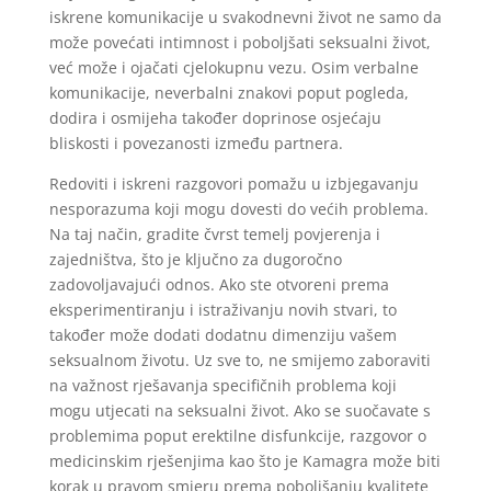
iskrene komunikacije u svakodnevni život ne samo da
može povećati intimnost i poboljšati seksualni život,
već može i ojačati cjelokupnu vezu. Osim verbalne
komunikacije, neverbalni znakovi poput pogleda,
dodira i osmijeha također doprinose osjećaju
bliskosti i povezanosti između partnera.
Redoviti i iskreni razgovori pomažu u izbjegavanju
nesporazuma koji mogu dovesti do većih problema.
Na taj način, gradite čvrst temelj povjerenja i
zajedništva, što je ključno za dugoročno
zadovoljavajući odnos. Ako ste otvoreni prema
eksperimentiranju i istraživanju novih stvari, to
također može dodati dodatnu dimenziju vašem
seksualnom životu. Uz sve to, ne smijemo zaboraviti
na važnost rješavanja specifičnih problema koji
mogu utjecati na seksualni život. Ako se suočavate s
problemima poput erektilne disfunkcije, razgovor o
medicinskim rješenjima kao što je Kamagra može biti
korak u pravom smjeru prema poboljšanju kvalitete