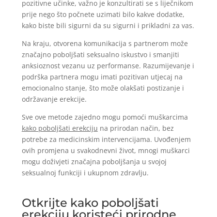
pozitivne učinke, važno je konzultirati se s liječnikom
prije nego što počnete uzimati bilo kakve dodatke,
kako biste bili sigurni da su sigurni i prikladni za vas.
Na kraju, otvorena komunikacija s partnerom može
značajno poboljšati seksualno iskustvo i smanjiti
anksioznost vezanu uz performanse. Razumijevanje i
podrška partnera mogu imati pozitivan utjecaj na
emocionalno stanje, što može olakšati postizanje i
održavanje erekcije.
Sve ove metode zajedno mogu pomoći muškarcima
kako poboljšati erekciju
na prirodan način, bez
potrebe za medicinskim intervencijama. Uvođenjem
ovih promjena u svakodnevni život, mnogi muškarci
mogu doživjeti značajna poboljšanja u svojoj
seksualnoj funkciji i ukupnom zdravlju.
Otkrijte kako poboljšati
erekciju koristeći prirodne