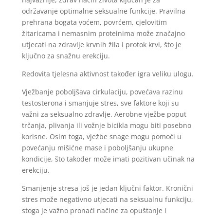
održavanje optimalne seksualne funkcije. Pravilna
prehrana bogata voćem, povrćem, cjelovitim
žitaricama i nemasnim proteinima može značajno
utjecati na zdravlje krvnih žila i protok krvi, što je
ključno za snažnu erekciju.
Redovita tjelesna aktivnost također igra veliku ulogu.
Vježbanje poboljšava cirkulaciju, povećava razinu
testosterona i smanjuje stres, sve faktore koji su
važni za seksualno zdravlje. Aerobne vježbe poput
trčanja, plivanja ili vožnje bicikla mogu biti posebno
korisne. Osim toga, vježbe snage mogu pomoći u
povećanju mišićne mase i poboljšanju ukupne
kondicije, što također može imati pozitivan učinak na
erekciju.
Smanjenje stresa još je jedan ključni faktor. Kronični
stres može negativno utjecati na seksualnu funkciju,
stoga je važno pronaći načine za opuštanje i