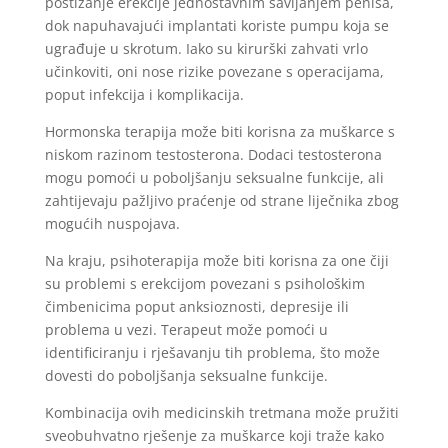
postizanje erekcije jednostavnim savijanjem penisa,
dok napuhavajući implantati koriste pumpu koja se
ugrađuje u skrotum. Iako su kirurški zahvati vrlo
učinkoviti, oni nose rizike povezane s operacijama,
poput infekcija i komplikacija.
Hormonska terapija može biti korisna za muškarce s
niskom razinom testosterona. Dodaci testosterona
mogu pomoći u poboljšanju seksualne funkcije, ali
zahtijevaju pažljivo praćenje od strane liječnika zbog
mogućih nuspojava.
Na kraju, psihoterapija može biti korisna za one čiji
su problemi s erekcijom povezani s psihološkim
čimbenicima poput anksioznosti, depresije ili
problema u vezi. Terapeut može pomoći u
identificiranju i rješavanju tih problema, što može
dovesti do poboljšanja seksualne funkcije.
Kombinacija ovih medicinskih tretmana može pružiti
sveobuhvatno rješenje za muškarce koji traže kako