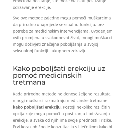
emocionalno stanje, što može olakšati postizanje i
održavanje erekcije.
Sve ove metode zajedno mogu pomoći muškarcima
da prirodno unaprijede seksualnu funkciju, bez
potrebe za medicinskim intervencijama. Uvođenjem
ovih promjena u svakodnevni život, mnogi muškarci
mogu doživjeti značajna poboljšanja u svojoj
seksualnoj funkciji i ukupnom zdravlju.
Kako poboljšati erekciju uz
pomoć medicinskih
tretmana
Kada prirodne metode ne donose željene rezultate,
mnogi muškarci razmatraju medicinske tretmane
kako poboljšati erekciju
. Postoji nekoliko različitih
opcija koje mogu pomoći u postizanju i održavanju
erekcije, a svaka od njih ima svoje prednosti i rizike.
Prvi korak obično je konzultacija s liječnikom kako bi