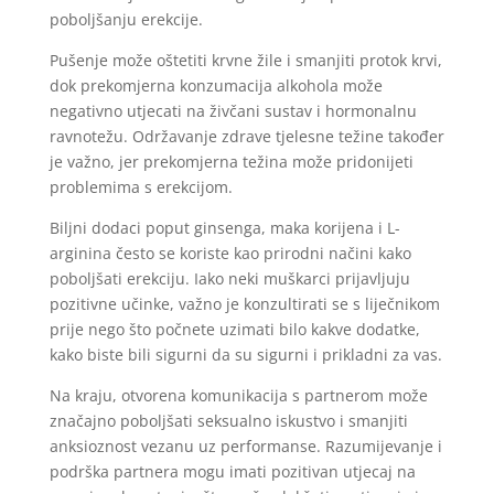
poboljšanju erekcije.
Pušenje može oštetiti krvne žile i smanjiti protok krvi,
dok prekomjerna konzumacija alkohola može
negativno utjecati na živčani sustav i hormonalnu
ravnotežu. Održavanje zdrave tjelesne težine također
je važno, jer prekomjerna težina može pridonijeti
problemima s erekcijom.
Biljni dodaci poput ginsenga, maka korijena i L-
arginina često se koriste kao prirodni načini kako
poboljšati erekciju. Iako neki muškarci prijavljuju
pozitivne učinke, važno je konzultirati se s liječnikom
prije nego što počnete uzimati bilo kakve dodatke,
kako biste bili sigurni da su sigurni i prikladni za vas.
Na kraju, otvorena komunikacija s partnerom može
značajno poboljšati seksualno iskustvo i smanjiti
anksioznost vezanu uz performanse. Razumijevanje i
podrška partnera mogu imati pozitivan utjecaj na