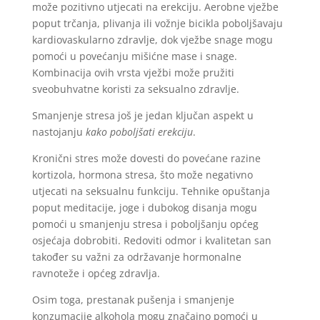
može pozitivno utjecati na erekciju. Aerobne vježbe
poput trčanja, plivanja ili vožnje bicikla poboljšavaju
kardiovaskularno zdravlje, dok vježbe snage mogu
pomoći u povećanju mišićne mase i snage.
Kombinacija ovih vrsta vježbi može pružiti
sveobuhvatne koristi za seksualno zdravlje.
Smanjenje stresa još je jedan ključan aspekt u
nastojanju
kako poboljšati erekciju
.
Kronični stres može dovesti do povećane razine
kortizola, hormona stresa, što može negativno
utjecati na seksualnu funkciju. Tehnike opuštanja
poput meditacije, joge i dubokog disanja mogu
pomoći u smanjenju stresa i poboljšanju općeg
osjećaja dobrobiti. Redoviti odmor i kvalitetan san
također su važni za održavanje hormonalne
ravnoteže i općeg zdravlja.
Osim toga, prestanak pušenja i smanjenje
konzumacije alkohola mogu značajno pomoći u