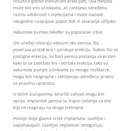
rezultira gotovo trenutnom erekcijom. Ova metoda
može biti vrlo učinkovita, ali zahtijeva određenu
razinu udobnosti s injekcijama i može izazvati
neugodne nuspojave poput boli ili stvaranja ožiljaka.
Vakumske pumpe također su popularan izbor.
Ovi uređaji stvaraju vakuum oko penisa, što
povećava protok krvi i uzrokuje erekciju. Nakon što se
postigne erekcija, na bazi penisa postavlja se prsten
kako bi se zadržala krv i održala erekcija. Iako su
vakumske pumpe učinkovite za mnoge muškarce,
mogu biti nezgrapne i zahtijevaju određenu praksu
za pravilnu upotrebu.
U težim slučajevima, kirurški zahvati mogu biti
opcija. Implantati penisa su trajno rješenje za one
koji ne reagiraju na druge tretmane.
Postoje dvije glavne vrste implantata: savitljivi i
napuhavajući. Savitljivi implantati omogućuju