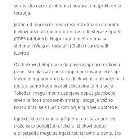
se utvrdio uzrok problema i odabrala najprikladnija
terapija.
Jedan od najčešćih medicinskih tretmana su oralni
lijekovi poznati kao inhibitori fosfodiesteraze tipa 5
(PDE5 inhibitori). Najpoznatiji među njima su
sildenafil (Viagra), tadalafil (Cialis) i vardenafil
(Levitra).
Ovi lijekovi djeluju tako da povećavaju protok krvi u
penis, što olakšava postizanje i održavanje erekcije.
Važno je napomenuti da ovi lijekovi nisu afrodizijaci i
djeluju samo kada postoji seksualna stimulacija.
Također, mogu imati nuspojave poput glavobolje,
crvenila lica i probavnih smetnji, stoga je važno
konzultirati se s liječnikom prije njihove upotrebe.
Injekcijski tretmani su još jedna opcija za one koji
traže kako poboljšati erekciju. Lijekovi poput
alprostadila mogu se injektirati izravno u penis, što