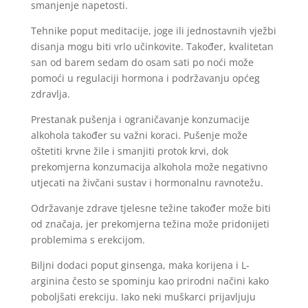
smanjenje napetosti.
Tehnike poput meditacije, joge ili jednostavnih vježbi
disanja mogu biti vrlo učinkovite. Također, kvalitetan
san od barem sedam do osam sati po noći može
pomoći u regulaciji hormona i podržavanju općeg
zdravlja.
Prestanak pušenja i ograničavanje konzumacije
alkohola također su važni koraci. Pušenje može
oštetiti krvne žile i smanjiti protok krvi, dok
prekomjerna konzumacija alkohola može negativno
utjecati na živčani sustav i hormonalnu ravnotežu.
Održavanje zdrave tjelesne težine također može biti
od značaja, jer prekomjerna težina može pridonijeti
problemima s erekcijom.
Biljni dodaci poput ginsenga, maka korijena i L-
arginina često se spominju kao prirodni načini kako
poboljšati erekciju. Iako neki muškarci prijavljuju