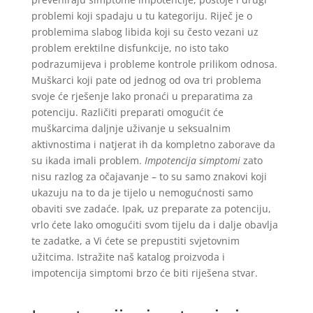
problemi koji spadaju u tu kategoriju. Riječ je o
problemima slabog libida koji su često vezani uz
problem erektilne disfunkcije, no isto tako
podrazumijeva i probleme kontrole prilikom odnosa.
Muškarci koji pate od jednog od ova tri problema
svoje će rješenje lako pronaći u preparatima za
potenciju. Različiti preparati omogućit će
muškarcima daljnje uživanje u seksualnim
aktivnostima i natjerat ih da kompletno zaborave da
su ikada imali problem.
Impotencija simptomi
zato
nisu razlog za očajavanje – to su samo znakovi koji
ukazuju na to da je tijelo u nemogućnosti samo
obaviti sve zadaće. Ipak, uz preparate za potenciju,
vrlo ćete lako omogućiti svom tijelu da i dalje obavlja
te zadatke, a Vi ćete se prepustiti svjetovnim
užitcima. Istražite naš katalog proizvoda i
impotencija simptomi brzo će biti riješena stvar.