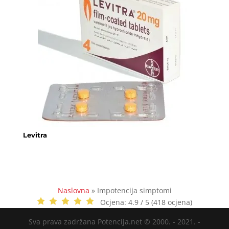
Levitra
Naslovna
»
Impotencija simptomi
Ocjena:
4.9 / 5 (418 ocjena)
Sva prava zadržana Potencija.net © 2000. - 2021. -