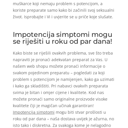
muškarce koji nemaju problem s potencijom, a
koriste preparate samo kako bi začinili svoj seksualni
život. Isprobajte i Vi i uvjerite se u priče koje slušate.
Impotencija simptomi mogu
se riješiti u roku od par dana!
Kako biste se riješili ovakvih problema, sve što treba
napraviti je pronaći adekvatan preparat za Vas. U
našem web shopu možete pronaći informacije o
svakom pojedinom preparatu – pogledati za koji
problem s potencijom je namijenjen, kako ga uzimati
i kako ga skladištiti. Pri nabavci ovakvih preparata
svima je bitan i omjer cijene i kvalitete. Kod nas
možete pronaći samo originalne proizvode visoke
kvalitete čiji je magičan učinak garantiran!
Impotencija simptomi
mogu biti stvar prošlosti u
roku od par dana – naša dostava uvijek je ažurna, no
isto tako i diskretna. Za svakoga kome je nelagodno