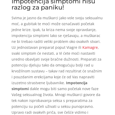
Impotencija simptomi nisu
razlog za paniku!
Svima je jasno da muškarci jako vole svoju seksualnu
moć, a gubitak te moći može označavati početak
jedne krize. Ipak, ta kriza nema svoje opravdanje,
impotencija simptomi lako se rješavaju, a muškarac
ne bi trebao raditi veliki problem oko ovakvih stvari.
Uz jednostavan preparat poput Viagre ili
Kamagre
,
svaki simptom će nestati, a Vi ćete moći nastaviti
uredno obavljati svoje bračne dužnosti. Preparati za
potenciju djeluju tako da omogućuju bolji rad u
krvožilnom sustavu – takav rad rezultirat će snažnim
i pouzdanim erekcijama koje će od Vas napraviti
izuzetno strastvene ljubavnike.
Impotencija
simptomi
dakle mogu biti samo početak nove faze
Vašeg seksualnog života. Mnogi muškarci govore da
tek nakon isprobavanja seksa s preparatima za
potenciju su počeli uživati u seksu punopravno.
Upravo radi ovakvih priča, sve češće vidimo i