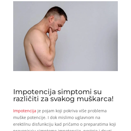
Impotencija simptomi su
različiti za svakog muškarca!
Impotencija
je pojam koji pokriva više problema
muške potencije. I dok mislimo uglavnom na
erektilnu disfunkciju kad pričamo o preparatima koji
preveniraju simptome impotencije, postoje i drugi