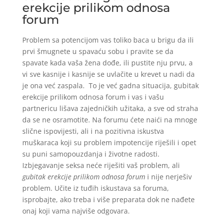
erekcije prilikom odnosa
forum
Problem sa potencijom vas toliko baca u brigu da ili
prvi šmugnete u spavaću sobu i pravite se da
spavate kada vaša žena dođe, ili pustite nju prvu, a
vi sve kasnije i kasnije se uvlačite u krevet u nadi da
je ona već zaspala. To je već gadna situacija, gubitak
erekcije prilikom odnosa forum i vas i vašu
partnericu lišava zajedničkih užitaka, a sve od straha
da se ne osramotite. Na forumu ćete naići na mnoge
slične ispovijesti, ali i na pozitivna iskustva
muškaraca koji su problem impotencije riješili i opet
su puni samopouzdanja i životne radosti.
Izbjegavanje seksa neće riješiti vaš problem, ali
gubitak erekcije prilikom odnosa forum
i nije nerješiv
problem. Učite iz tuđih iskustava sa foruma,
isprobajte, ako treba i više preparata dok ne nađete
onaj koji vama najviše odgovara.