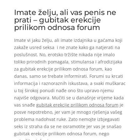
Imate želju, ali vas penis ne
prati – gubitak erekcije
prilikom odnosa forum
Imate vi jaku želju, ali imate izdajnika u gaćama koji
zakaže usred seksa i ne znate kako ga natjerati na
poslušnost. No, erotsko tržište nikada nije imalo
toliko prirodnih pomagala, stimulansa i afrodizijaka
za gubitak erekcije prilikom odnosa forum, kao
danas, samo se trebate informirati. Forumi su krcati
informacija i raznoraznih iskustava, a svaki muškarac
u toj širokoj ponudi nađe ono što upravo njemu
najviše odgovara. Mučiti se u današnje vrijeme kada
vas snađe
gubitak erekcije prilikom odnosa forum
je
posve nepotrebno, jer vam je mnogo rješenja vašeg
problema nadohvat ruke. Zato nemojte izbjegavati
seks iz straha da se ne osramotite jer vas je snašao
gubitak erekcije prilikom odnosa forum, nego