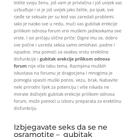
Volite svoju ženu, još vam je privlačna i još uvijek vas
uzbuđuje i vi je još uvijek jako želite, pa ipak, sve
rjeđe se seksate jer su kod vas zaredali problemi.
Iako je naoko sve u redu, muči vas gubitak erekcije
prilikom odnosa forum vrvi muškim jadikovkama ove
vrste. I svi pričaju slične priče: Digne mu se, dobro
sve počne i usreda seksa samo omlohavi, padne i
ispadne. Ima pomoći za ovakvu vrstu erektilne
disfunkcije i
gubitak erekcije prilikom odnosa
forum
nije više tabu tema. Razmjena muških
iskustava na forumu je dragocjena i mnogima je
pomogla spasiti muški ponos, vezu, brak. Nabavite
neki prirodni lijek za potenciju i više nikada ne
morate doživjeti gubitak erekcije prilikom odnosa
forum, može pomoći u izboru preparata za erektilnu
disfunkciju.
Izbjegavate seks da se ne
osramotite – gubitak