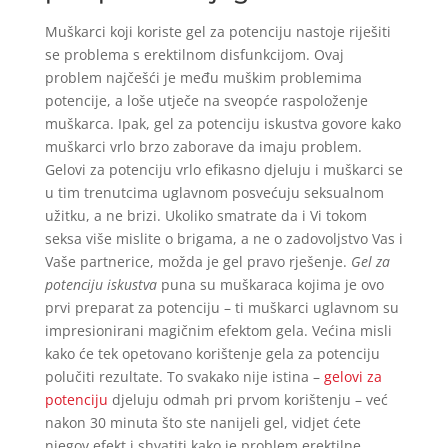
Muškarci koji koriste gel za potenciju nastoje riješiti
se problema s erektilnom disfunkcijom. Ovaj
problem najčešći je među muškim problemima
potencije, a loše utječe na sveopće raspoloženje
muškarca. Ipak, gel za potenciju iskustva govore kako
muškarci vrlo brzo zaborave da imaju problem.
Gelovi za potenciju vrlo efikasno djeluju i muškarci se
u tim trenutcima uglavnom posvećuju seksualnom
užitku, a ne brizi. Ukoliko smatrate da i Vi tokom
seksa više mislite o brigama, a ne o zadovoljstvo Vas i
Vaše partnerice, možda je gel pravo rješenje.
Gel za
potenciju iskustva
puna su muškaraca kojima je ovo
prvi preparat za potenciju – ti muškarci uglavnom su
impresionirani magičnim efektom gela. Većina misli
kako će tek opetovano korištenje gela za potenciju
polučiti rezultate. To svakako nije istina –
gelovi za
potenciju
djeluju odmah pri prvom korištenju – već
nakon 30 minuta što ste nanijeli gel, vidjet ćete
njegov efekt i shvatiti kako je problem erektilne