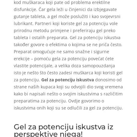
kod muškaraca koji pate od problema erektilne
disfunkcije. Čar gela leži u činjenici da izbjegavate
gutanje tableta, a gel može poslužiti i kao svojevrsni
lubrikant. Partneri koji koriste gel za potenciju vole
prirodnu metodu primjene i preferiraju gel preko
tableta i ostalih preparata. Gel za potenciju iskustva
također govore o efektima o kojima se ne priča često.
Preparat omogućuje ne samo snažne i sigurne
erekcije – pomoću gela za potenciju povećat ćete
vlastite potencijale, a velika doza samopouzdanja
isto je nešto što često zadesi muškarca koji koristi gel
za potenciju.
Gel za potenciju iskustva
donosimo od
strane naših kupaca koji su odvojili dio svog vremena
kako bi napisali nešto o svojim iskustvima s različitim
preparatima za potenciju. Ovdje govorimo o
iskustvima onih koji su se odlučili za gel za potenciju.
Gel za potenciju iskustva iz
perspektive njega!