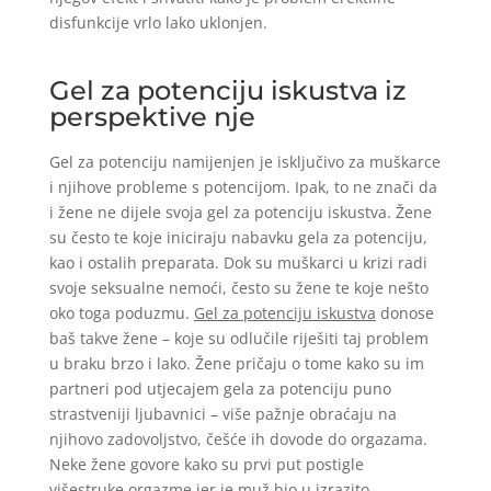
disfunkcije vrlo lako uklonjen.
Gel za potenciju iskustva iz
perspektive nje
Gel za potenciju namijenjen je isključivo za muškarce
i njihove probleme s potencijom. Ipak, to ne znači da
i žene ne dijele svoja gel za potenciju iskustva. Žene
su često te koje iniciraju nabavku gela za potenciju,
kao i ostalih preparata. Dok su muškarci u krizi radi
svoje seksualne nemoći, često su žene te koje nešto
oko toga poduzmu.
Gel za potenciju iskustva
donose
baš takve žene – koje su odlučile riješiti taj problem
u braku brzo i lako. Žene pričaju o tome kako su im
partneri pod utjecajem gela za potenciju puno
strastveniji ljubavnici – više pažnje obraćaju na
njihovo zadovoljstvo, češće ih dovode do orgazama.
Neke žene govore kako su prvi put postigle
višestruke orgazme jer je muž bio u izrazito