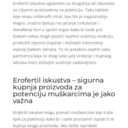
Erofertil iskustva uglavnom su drugačija od iskustava
sa ciljanim proizvodima za potenciju. Tako tablete
koje imaju sildenafil citrat, kao što je najpoznatija
Viagra, snažno djeluju na jačanje cirkulacije i
dovođenje krvi u spolni organ kako bi svaki put
tijekom seksa mogli postići osjetno snažniju erekciju,
produžiti njezino trajanje i doživjeti intenzivniji
osjećaj tijekom odnosa. To će posebno osjetiti vaša
partnerica koja će zbog vaše jače erekcije i trajnijeg
odnosa moći doživjeti snažnije zadovoljstvo.
Erofertil iskustva – sigurna
kupnja proizvoda za
potenciju muškarcima je jako
važna
Erofertil iskustva
mogu pomoći muškarcima koji traže
lijek za potenciju kako bi i sami procijenili isplati li se
kupnja ovoga proizvoda. Ako želite isprobati