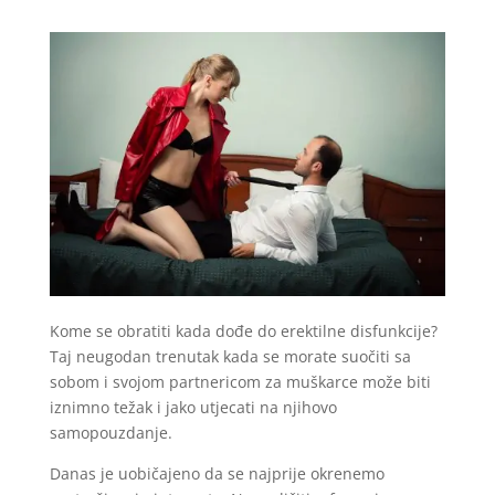
Kome se obratiti kada dođe do erektilne disfunkcije?
Taj neugodan trenutak kada se morate suočiti sa
sobom i svojom partnericom za muškarce može biti
iznimno težak i jako utjecati na njihovo
samopouzdanje.
Danas je uobičajeno da se najprije okrenemo