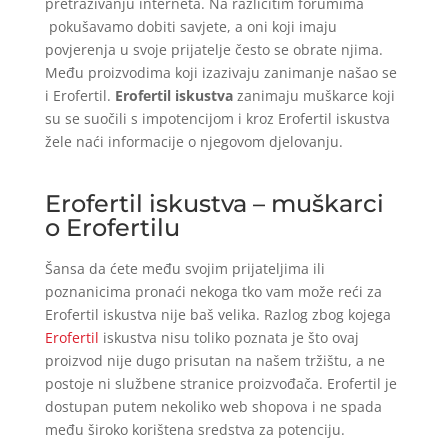
pretraživanju interneta. Na različitim forumima
pokušavamo dobiti savjete, a oni koji imaju
povjerenja u svoje prijatelje često se obrate njima.
Među proizvodima koji izazivaju zanimanje našao se
i Erofertil.
Erofertil iskustva
zanimaju muškarce koji
su se suočili s impotencijom i kroz Erofertil iskustva
žele naći informacije o njegovom djelovanju.
Erofertil iskustva – muškarci
o Erofertilu
Šansa da ćete među svojim prijateljima ili
poznanicima pronaći nekoga tko vam može reći za
Erofertil iskustva nije baš velika. Razlog zbog kojega
Erofertil
iskustva nisu toliko poznata je što ovaj
proizvod nije dugo prisutan na našem tržištu, a ne
postoje ni službene stranice proizvođača. Erofertil je
dostupan putem nekoliko web shopova i ne spada
među široko korištena sredstva za potenciju.