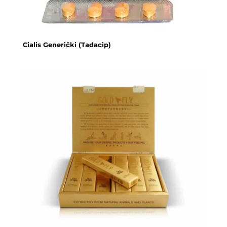
Cialis Generički (Tadacip)