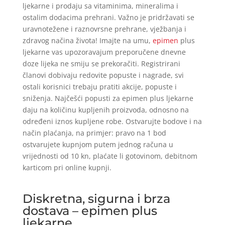
ljekarne i prodaju sa vitaminima, mineralima i
ostalim dodacima prehrani. Važno je pridržavati se
uravnotežene i raznovrsne prehrane, vježbanja i
zdravog načina života! Imajte na umu,
epimen
plus
ljekarne vas upozoravajum preporučene dnevne
doze lijeka ne smiju se prekoračiti. Registrirani
članovi dobivaju redovite popuste i nagrade, svi
ostali korisnici trebaju pratiti akcije, popuste i
sniženja. Najčešći popusti za epimen plus ljekarne
daju na količinu kupljenih proizvoda, odnosno na
određeni iznos kupljene robe. Ostvarujte bodove i na
način plaćanja, na primjer: pravo na 1 bod
ostvarujete kupnjom putem jednog računa u
vrijednosti od 10 kn, plaćate li gotovinom, debitnom
karticom pri online kupnji.
Diskretna, sigurna i brza
dostava – epimen plus
ljekarne