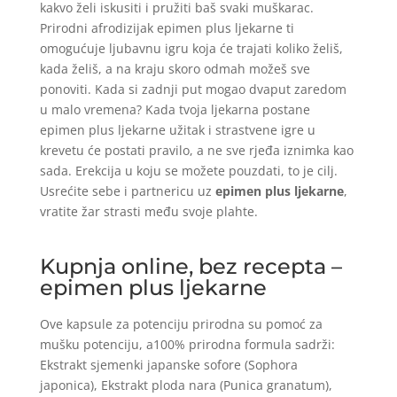
kakvo želi iskusiti i pružiti baš svaki muškarac.
Prirodni afrodizijak epimen plus ljekarne ti
omogućuje ljubavnu igru koja će trajati koliko želiš,
kada želiš, a na kraju skoro odmah možeš sve
ponoviti. Kada si zadnji put mogao dvaput zaredom
u malo vremena? Kada tvoja ljekarna postane
epimen plus ljekarne užitak i strastvene igre u
krevetu će postati pravilo, a ne sve rjeđa iznimka kao
sada. Erekcija u koju se možete pouzdati, to je cilj.
Usrećite sebe i partnericu uz
epimen plus ljekarne
,
vratite žar strasti među svoje plahte.
Kupnja online, bez recepta –
epimen plus ljekarne
Ove kapsule za potenciju prirodna su pomoć za
mušku potenciju, a100% prirodna formula sadrži:
Ekstrakt sjemenki japanske sofore (Sophora
japonica), Ekstrakt ploda nara (Punica granatum),