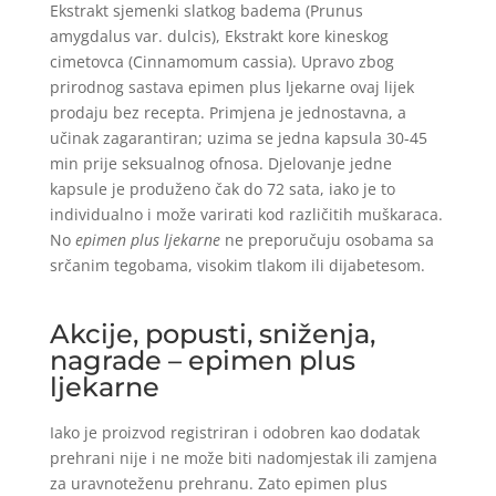
Ekstrakt sjemenki slatkog badema (Prunus
amygdalus var. dulcis), Ekstrakt kore kineskog
cimetovca (Cinnamomum cassia). Upravo zbog
prirodnog sastava epimen plus ljekarne ovaj lijek
prodaju bez recepta. Primjena je jednostavna, a
učinak zagarantiran; uzima se jedna kapsula 30-45
min prije seksualnog ofnosa. Djelovanje jedne
kapsule je produženo čak do 72 sata, iako je to
individualno i može varirati kod različitih muškaraca.
No
epimen plus ljekarne
ne preporučuju osobama sa
srčanim tegobama, visokim tlakom ili dijabetesom.
Akcije, popusti, sniženja,
nagrade – epimen plus
ljekarne
Iako je proizvod registriran i odobren kao dodatak
prehrani nije i ne može biti nadomjestak ili zamjena
za uravnoteženu prehranu. Zato epimen plus