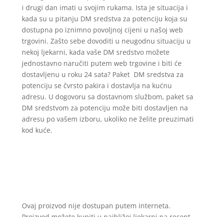
i drugi dan imati u svojim rukama. Ista je situacija i
kada su u pitanju DM sredstva za potenciju koja su
dostupna po iznimno povoljnoj cijeni u našoj web
trgovini. Zašto sebe dovoditi u neugodnu situaciju u
nekoj ljekarni, kada vaše DM sredstvo možete
jednostavno naručiti putem web trgovine i biti će
dostavljenu u roku 24 sata? Paket DM sredstva za
potenciju se čvrsto pakira i dostavlja na kućnu
adresu. U dogovoru sa dostavnom službom, paket sa
DM sredstvom za potenciju može biti dostavljen na
adresu po vašem izboru, ukoliko ne želite preuzimati
kod kuće.
Ovaj proizvod nije dostupan putem interneta.
Proizvod možete kupiti u najbližoj ljekarni na recept