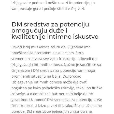
izbjegavate poduzeti nešto u vezi impotencije, to
vam postaje gore i počinje štetiti vašoj vezi.
DM sredstva za potenciju
omogućuju duže i
kvalitetnije intimno iskustvo
Poveći broj muškaraca od 20 do 50 godina ima
poteškoća sa preranom ejakulacijom, što s
vremenom stvara sve veću frustraciju i dovodi do
izbjegavanja intimnih odnosa. Nužno je suočiti se sa
činjenicom i DM sredstva za potenciju vam mogu
promijeniti situaciju na bolje. Dugoročno
izbjegavanje intimnih odnosa može djelovati
pogubno po kako psihološko zdravlje, tako i po fizičko
zdravlje, a o odnosu sa partnericom bolje da ne
govorimo. Uz pomoć DM sredstava za potenciju lakše
ćete prebroditi krizu u vezi ili braku. Što se tiče same
ponude,
DM sredstva za potenciju
su raznovrsna,