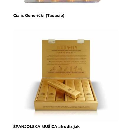
Cialis Generički (Tadacip)
ŠPANJOLSKA MUŠICA afrodizijak