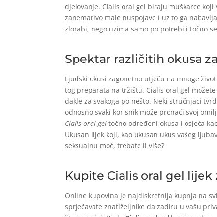
djelovanje. Cialis oral gel biraju muškarce koj
zanemarivo male nuspojave i uz to ga nabavlj
zlorabi, nego uzima samo po potrebi i točno se 
Spektar različitih okusa z
Ljudski okusi zagonetno utječu na mnoge životn
tog preparata na tržištu. Cialis oral gel možete
dakle za svakoga po nešto. Neki stručnjaci tvr
odnosno svaki korisnik može pronaći svoj omilje
Cialis oral gel
točno određeni okusa i osjeća kao 
Ukusan lijek koji, kao ukusan ukus vašeg ljubavn
seksualnu moć, trebate li više?
Kupite Cialis oral gel lije
Online kupovina je najdiskretnija kupnja na svi
sprječavate znatiželjnike da zadiru u vašu priv