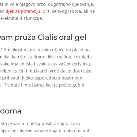
zatim vole njegovo brzo, dugotrajno djelovanje,
dan
lijek za potenciju
, drži se svog izbora, ali ne
erektilne disfunkcije.
vam pruža Cialis oral gel
ličitim okusima do itekako utječe na plasman
ljive kao što su limun, kivi, malina, čokolada,
kako ima smisla i svaki ukus vašeg korisnika,
miljeni začin i muškarci tvrde da se dok traže
e prihvatiti lijeku usporedbu s pustinjom.
a. Trebate li muškarca koji je počeo gubiti
og doma
ta je vama u nekoj pošiljci stiglo. Tako
ljka, bez ikakve oznake koja bi dala naslutiti