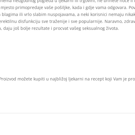
nema neugodnog pogleda u ljekarni ili trgovini, ne brinete hoće li li
mjesto primopredaje vaše pošiljke, kada i gdje vama odgovara. Pov
a blagima ili vrlo slabim nuspojavama, a neki korisnici nemaju nik
erektilnu disfunkciju sve traženije i sve popularnije. Naravno, zdra
, daju još bolje rezultate i procvat vašeg seksualnog života.
roizvod možete kupiti u najbližoj ljekarni na recept koji Vam je pr