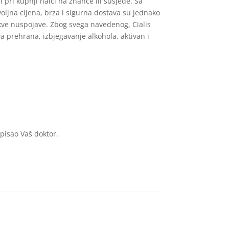
 pri kupnji naići na znance ili susjede. Sa
oljna cijena, brza i sigurna dostava su jednako
akve nuspojave. Zbog svega navedenog, Cialis
va prehrana, izbjegavanje alkohola, aktivan i
opisao Vaš doktor.