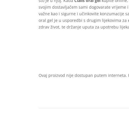
što je u njoj. Kada
Cialis oral gel
kupite online, 
svojim dostavljačem sami dogovarate vrijeme i 
važne kao i sigurne i učinkovite konzumacije s
oral gel je u usporedbi s drugim lijekovima za 
zdrav život, te držanje uputa za upotrebu lijeka
Ovaj proizvod nije dostupan putem interneta. P