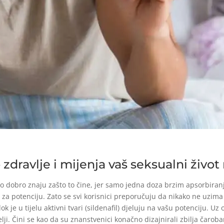
zdravlje i mijenja vaš seksualni život n
ako dobro znaju zašto to čine, jer samo jedna doza brzim apsorbiran
 za potenciju. Zato se svi korisnici preporučuju da nikako ne uzima
a dok je u tijelu aktivni tvari (sildenafil) djeluju na vašu potenciju. 
i. Čini se kao da su znanstvenici konačno dizajnirali zbilja čaroban