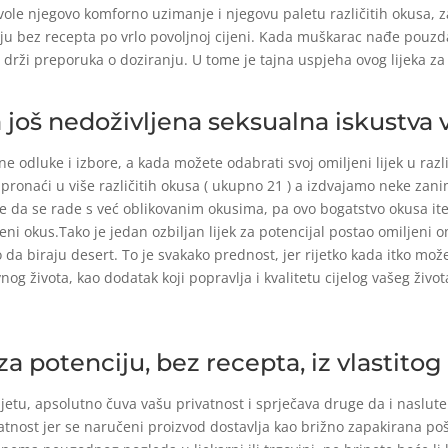
i vole njegovo komforno uzimanje i njegovu paletu različitih okusa, 
aju bez recepta po vrlo povoljnoj cijeni. Kada muškarac nađe pouz
drži preporuka o doziranju. U tome je tajna uspjeha ovog lijeka za 
a još nedoživljena seksualna iskustva 
e odluke i izbore, a kada možete odabrati svoj omiljeni lijek u raz
 pronaći u više različitih okusa ( ukupno 21 ) a izdvajamo neke zanim
de da se rade s već oblikovanim okusima, pa ovo bogatstvo okusa ite
ni okus.Tako je jedan ozbiljan lijek za potencijal postao omiljeni o
da biraju desert. To je svakako prednost, jer rijetko kada itko mož
og života, kao dodatak koji popravlja i kvalitetu cijelog vašeg život
k za potenciju, bez recepta, iz vlastit
jetu, apsolutno čuva vašu privatnost i sprječava druge da i naslute š
atnost jer se naručeni proizvod dostavlja kao brižno zapakirana poši