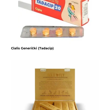
Cialis Generički (Tadacip)