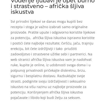
Vođenje ljubavi je opet burno
i strastveno – afrička šljiva
iskustva
Svi prirodni lijekovi se danas mogu kupiti bez
recepta i stoga je važno izabrati samo originalne
proizvode. Pratite upute i odgovorno koristite lijekove
za potenciju, afrička šljiva iskustva ispravno koristite
i postići ćete najbolje rezultate; čvršću, jaču, trajniju
erekciju, bit čete izdržljiviji i tako priuštiti
zadovoljstvo i strastvene užitke sebi i partnerici. Na
web stranici afrička šljiva iskustva vam je nadohvat
ruke, kupite je online, iz udobnosti svoga doma i u
potpunoj privatnosti pričekajte diskretnu, brzu,
sigurnu i besplatnu dostavu. Razbuktajte svoje
strasti, podignite svoju izdržaljivost i seksualno
iskustvo na višu razinu uz najbolje proizvode za
potenciju. Korišnjenjem afrička šljiva iskustva
pojačavate i libido koji budi želju za seksom.