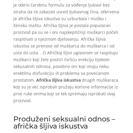
je otkrio čarobnu formulu za vođenje ljubavi bez
straha da će zakazati usred ljubavnog čina, otkrivena
je afrička šljiva iskustva su uzburkala i mušku i
žensku maštu. Afrička šljiva je postala popularan
proizvod pa su se i oni najskeptičniji muškarci počeli
raspitivati o njezinom djelovanju. Afrička šljiva
iskustva se prenose od muškarca do muškarca i od
usta do usta. . O Afričkoj šljivi uglavnom se raspituju
muškarci koji žele postići čvršću erekciju tijekom
sekusalnih odnosa, posebno oni koji imaju neku
erektilnu disfunkciju ili problema sa povećanom
prostatom.
Afrička šljiva iskustva
drugih muškaraca
koji su je već isprobali pružaju korisne informacije iz
prve ruke onima koji se tek spremaju isprobati ovaj
proizvod.
Produženi seksualni odnos –
afrička šljiva iskustva