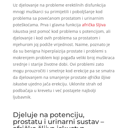
Uz djelovanje na probleme erektilnih disfunkcija
mnogi muškarci su primijetili i poboljšanje kod
problema sa povećanom prostatom i urinarnim
poteškoćama. Prva i glavna funkcija
afrička šljiva
iskustva jest pomoć kod problema s potencijom, ali
djelovanje i kod ovih problema sa prostatom i
mjehurom joj podiže vrijednost. Naime, poznato je
da su benigna hiperplaizija prostate i problemi s
mokrenjem problem koji pogađa veliki broj muškraca
srednje i starije životne dobi. Ovi problemi zato
mogu prouzročiti i smetnje kod erekcije pa se smatra
da djelovanjem na smanjenje prostate
afrička šljiva
iskustva
ujedno jača erekciju. Uklonite strah od
podbačaja u krevetu i već postajete najbolji
ljubavnik.
Djeluje na potenciju,
prostatu i urinarni sustav –