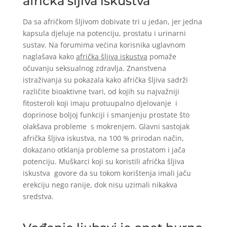
afrička šljiva iskustva
Da sa afričkom šljivom dobivate tri u jedan, jer jedna
kapsula djeluje na potenciju, prostatu i urinarni
sustav. Na forumima većina korisnika uglavnom
naglašava kako
afrička šljiva iskustva
pomaže
očuvanju seksualnog zdravlja. Znanstvena
istraživanja su pokazala kako afrička šljiva sadrži
različite bioaktivne tvari, od kojih su najvažniji
fitosteroli koji imaju protuupalno djelovanje i
doprinose boljoj funkciji i smanjenju prostate što
olakšava probleme s mokrenjem. Glavni sastojak
afrička šljiva iskustva, na 100 % prirodan način,
dokazano otklanja probleme sa prostatom i jača
potenciju. Muškarci koji su koristili afrička šljiva
iskustva govore da su tokom korištenja imali jaču
erekciju nego ranije, dok nisu uzimali nikakva
sredstva.